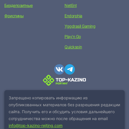
Бездепозитные
NetEnt
Фриспины
Endorphia
Yggdrasil Gaming
Play’n Go
Quickspin
Запрещено копировать информацию из
опубликованных материалов без разрешения редакции
сайта. Получить его и обсудить условия дальнейшего
сотрудничества можно после обращения на email
info@top-kazino-rejting.com