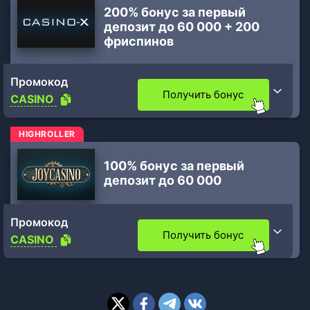
200% бонус за первый
депозит до 60 000 + 200
фриспинов
Промокод
Получить бонус
CASINO
HIGHROLLER
100% бонус за первый
депозит до 60 000
Промокод
Получить бонус
CASINO