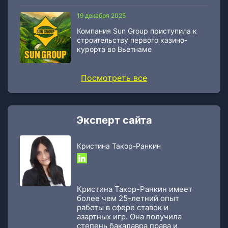
19 декабря 2025
Компания Sun Group приступила к
строительству первого казино-
курорта во Вьетнаме
Посмотреть все
Эксперт сайта
Кристина Такор-Ранкин
Кристина Такор-Ранкин имеет
более чем 25-летний опыт
работы в сфере ставок и
азартных игр. Она получила
степень бакалавра права и