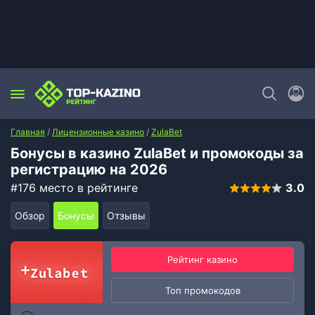
Главная
/
Лицензионные казино
/
ZulaBet
Бонусы в казино ZulaBet и промокоды за
регистрацию на 2026
#176 место в рейтинге
3.0
Обзор
Бонусы
Отзывы
Рейтинг казино
Топ промокодов