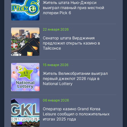
Житель штата Нью-Джерси
выиграл главный приз местной
лотереи Pick 6
22 января 2026
Сенатор штата Вирджиния
предложил открыть казино в
Тайсонсе
15 января 2026
Житель Великобритании выиграл
первый джекпот 2026 года в
National Lottery
06 января 2026
Оператор казино Grand Korea
Leisure сообщил о положительных
итогах 2025 года