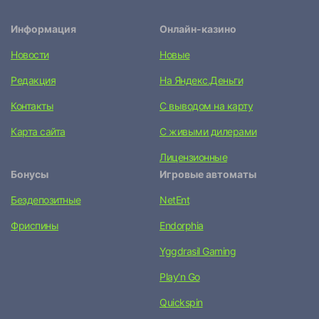
Информация
Онлайн-казино
Новости
Новые
Редакция
На Яндекс.Деньги
Контакты
С выводом на карту
Карта сайта
С живыми дилерами
Лицензионные
Бонусы
Игровые автоматы
Бездепозитные
NetEnt
Фриспины
Endorphia
Yggdrasil Gaming
Play’n Go
Quickspin