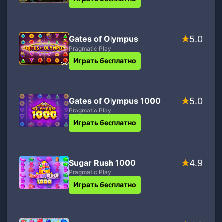
Gates of Olympus
5.0
Pragmatic Play
Играть бесплатно
Gates of Olympus 1000
5.0
Pragmatic Play
Играть бесплатно
Sugar Rush 1000
4.9
Pragmatic Play
Играть бесплатно