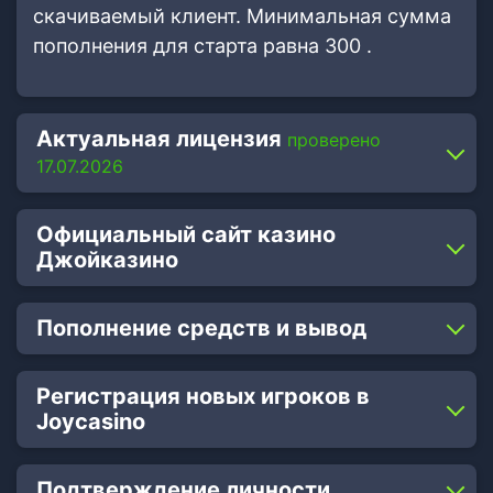
скачиваемый клиент. Минимальная сумма
пополнения для старта равна 300 .
Актуальная лицензия
проверено
17.07.2026
Официальный сайт казино
Джойказино
Пополнение средств и вывод
Регистрация новых игроков в
Joycasino
Подтверждение личности