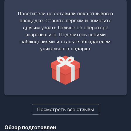
Посетители не оставили пока отзывов о
площадке. Станьте первым и помогите
другим узнать больше об операторе
азартных игр. Поделитесь своими
наблюдениями и станьте обладателем
уникального подарка.
Посмотреть все отзывы
Обзор подготовлен