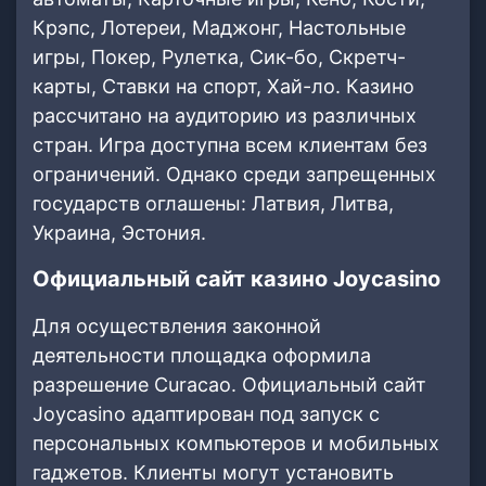
Крэпс, Лотереи, Маджонг, Настольные
игры, Покер, Рулетка, Сик-бо, Скретч-
карты, Ставки на спорт, Хай-ло. Казино
рассчитано на аудиторию из различных
стран. Игра доступна всем клиентам без
ограничений. Однако среди запрещенных
государств оглашены: Латвия, Литва,
Украина, Эстония.
Официальный сайт казино Joycasino
Для осуществления законной
деятельности площадка оформила
разрешение Curacao. Официальный сайт
Joycasino адаптирован под запуск с
персональных компьютеров и мобильных
гаджетов. Клиенты могут установить