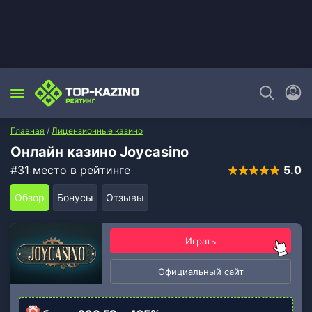
Главная
/
Лицензионные казино
Онлайн казино Joycasino
#31 место в рейтинге
5.0
Обзор
Бонусы
Отзывы
Играть
Официальный сайт