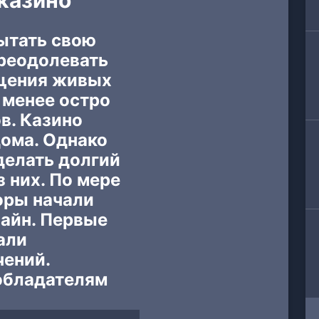
пытать свою
преодолевать
щения живых
 менее остро
в. Казино
дома. Однако
делать долгий
з них. По мере
оры начали
лайн. Первые
али
чений.
обладателям