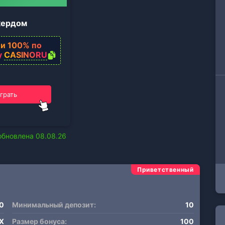
кердом
 и 100% по
у
CASINORU
грать
бновлена 08.08.26
Приветственный
0
Минимальный депозит:
10
X
Размер бонуса:
100