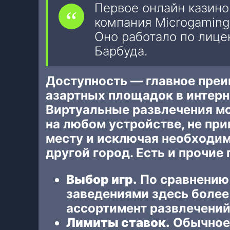
Первое онлайн казино
компания Microgaming 
Оно работало по лице
Барбуда.
Доступность — главное пре
азартных площадок в интерн
Виртуальные развлечения м
на любом устройстве, не при
месту и исключая необходим
другой город. Есть и прочие
Выбор игр.
По сравнению
заведениями здесь боле
ассортимент развлечений
Лимиты ставок.
Обычное