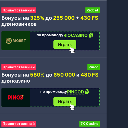
Приветственный
Riobet
Бонусы на
325%
до
255 000
+
430 FS
для новичков
по промокоду
RIOCASINO
Играть
Приветственный
Pinco
Бонусы на
580%
до
650 000
и
480 FS
для казино
по промокоду
PINCOD
Играть
Приветственный
7K Casino