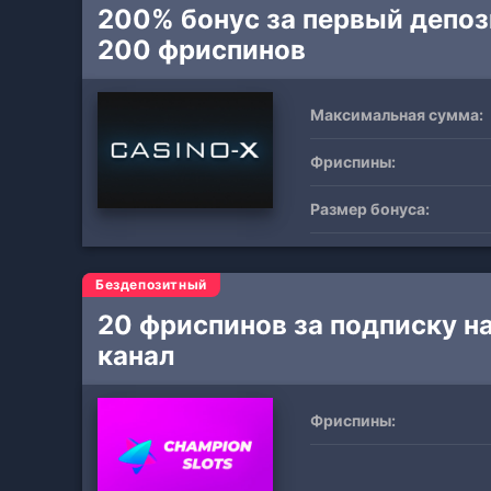
200% бонус за первый депоз
200 фриспинов
Максимальная сумма:
Фриспины:
Размер бонуса:
Бездепозитный
20 фриспинов за подписку н
канал
Фриспины: