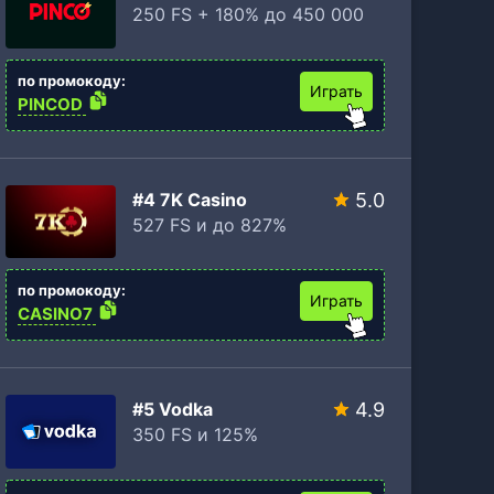
250 FS + 180% до 450 000
по промокоду:
Играть
PINCOD
#4 7K Casino
5.0
527 FS и до 827%
по промокоду:
Играть
CASINO7
#5 Vodka
4.9
350 FS и 125%