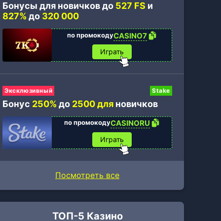
Бонусы для новичков до
527 FS
и
827%
до
320 000
по промокоду
CASINO7
Играть
Эксклюзивный
Stake
Бонус
250%
до
2500 для
новичков
по промокоду
CASINORU
Играть
Посмотреть все
ТОП-5 Казино