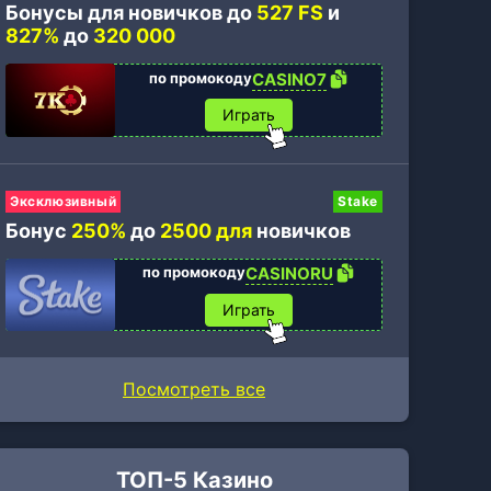
Бонусы для новичков до
527 FS
и
827%
до
320 000
по промокоду
CASINO7
Играть
Эксклюзивный
Stake
Бонус
250%
до
2500 для
новичков
по промокоду
CASINORU
Играть
Посмотреть все
ТОП-5 Казино