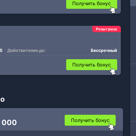
Получить бонус
Розыгрыш
5
Действителен до:
Бессрочный
Получить бонус
но
Получить бонус
5 000