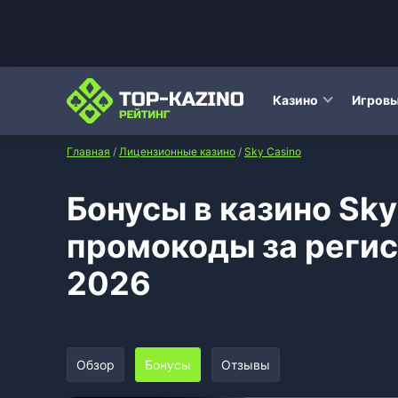
Казино
Игровы
Главная
/
Лицензионные казино
/
Sky Casino
Бонусы в казино Sky
промокоды за реги
2026
Обзор
Бонусы
Отзывы