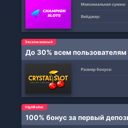
Максимальная сумма:
Вейджер:
Эксклюзивный
До 30% всем пользователям
Размер бонуса:
HighRoller
100% бонус за первый депоз