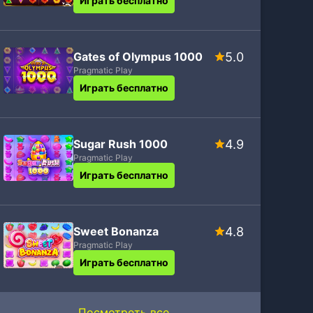
Играть бесплатно
Gates of Olympus 1000
5.0
Pragmatic Play
Играть бесплатно
Sugar Rush 1000
4.9
Pragmatic Play
Играть бесплатно
Sweet Bonanza
4.8
Pragmatic Play
Играть бесплатно
Посмотреть все