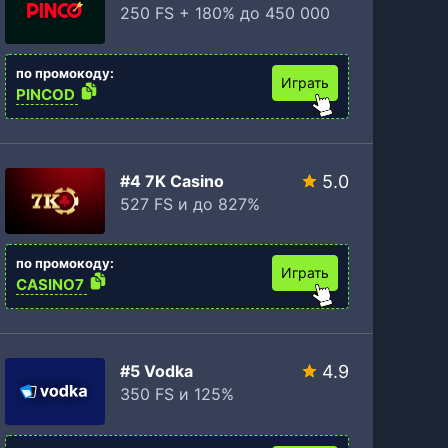
250 FS + 180% до 450 000
по промокоду:
Играть
PINCOD
#4 7K Casino
5.0
527 FS и до 827%
по промокоду:
Играть
CASINO7
#5 Vodka
4.9
350 FS и 125%