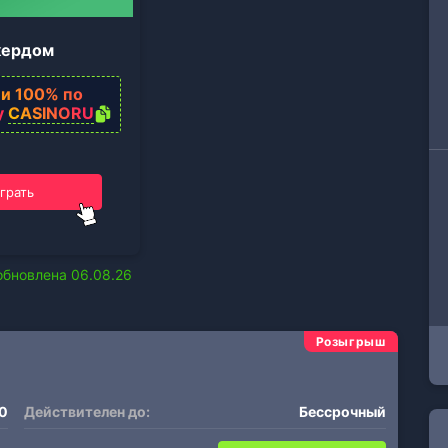
кердом
 и 100% по
у
CASINORU
грать
бновлена 06.08.26
Розыгрыш
0
Действителен до:
Бессрочный