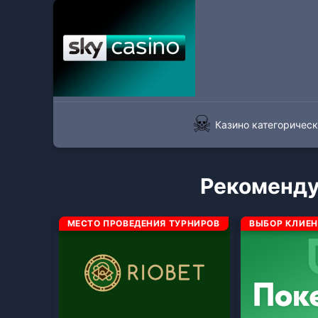
Казино категоричес
Рекоменду
МЕСТО ПРОВЕДЕНИЯ ТУРНИРОВ
ВЫБОР КЛИЕН