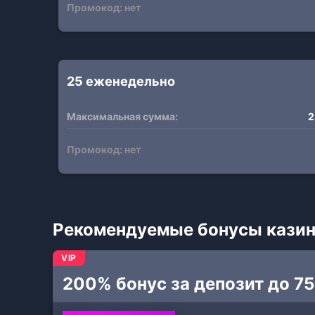
Промокод: нет
25 еженедельно
Максимальная сумма:
2
Промокод: нет
Рекомендуемые бонусы кази
VIP
200% бонус за депозит до 7