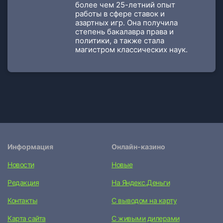
более чем 25-летний опыт
работы в сфере ставок и
азартных игр. Она получила
степень бакалавра права и
политики, а также стала
магистром классических наук.
Информация
Онлайн-казино
Новости
Новые
Редакция
На Яндекс.Деньги
Контакты
С выводом на карту
Карта сайта
С живыми дилерами