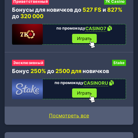
Приветственный
7K Casino
Бонусы для новичков до
527 FS
и
827%
до
320 000
по промокоду
CASINO7
Играть
Эксклюзивный
Stake
Бонус
250%
до
2500 для
новичков
по промокоду
CASINORU
Играть
Посмотреть все