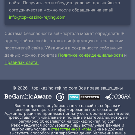
сайта. Получить его и обсудить условия дальнейшего
сотрудничества можно после обращения на email
info@top-kazino-rejting.com
Система безопасности веб-портала может определить IP
адрес, файлы cookie, а также информацию о геолокации
посетителей сайта. Убедиться в сохранности собранных
данных можно, прочитав
Политике конфиденциальности
и
Правилах сайта.
© 2026 - top-kazino-rejting.com Все права защищены
Все материалы, опубликованные на сайте, собраны и
освещены с целью информирования пользователей.
Администрация не принимает оплату со стороны посетителей,
предоставляет уникальные и полезные материалы, которые
регулярно обновляются на top-kazino-rejting.com.
Рекомендуется использовать лишь актуальные данные и
выполнять условия
ответственной игры
. Она не должна
выступать способом для заработка денег. Увлечение выше