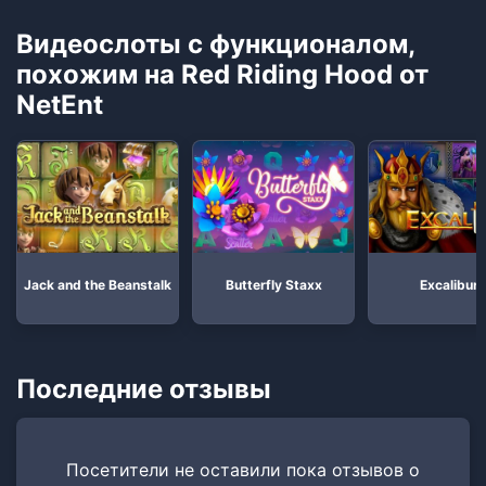
Видеослоты с функционалом,
похожим на Red Riding Hood от
NetEnt
Jack and the Beanstalk
Butterfly Staxx
Excalibur
Последние отзывы
Посетители не оставили пока отзывов о