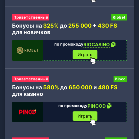
Приветственный
Riobet
Бонусы на
325%
до
255 000
+
430 FS
для новичков
по промокоду
RIOCASINO
Играть
Приветственный
Pinco
Бонусы на
580%
до
650 000
и
480 FS
для казино
по промокоду
PINCOD
Играть