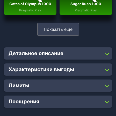
Gates of Olympus 1000
Sugar Rush 1000
Pragmatic Play
Pragmatic Play
Показать еще
Детальное описание
Характеристики выгоды
Лимиты
Поощрения