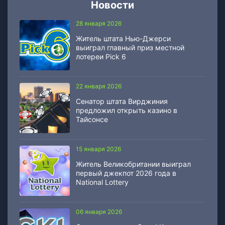
Новости
28 января 2026
Житель штата Нью-Джерси
выиграл главный приз местной
лотереи Pick 6
22 января 2026
Сенатор штата Вирджиния
предложил открыть казино в
Тайсонсе
15 января 2026
Житель Великобритании выиграл
первый джекпот 2026 года в
National Lottery
06 января 2026