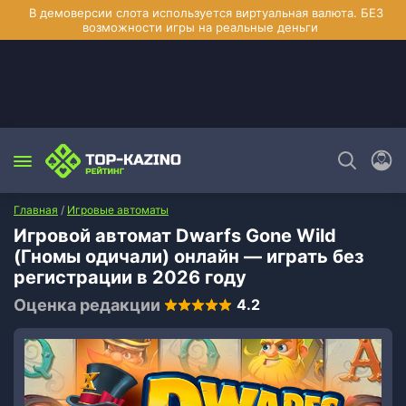
Главная
/
Игровые автоматы
Игровой автомат
Dwarfs Gone Wild
(Гномы одичали)
онлайн — играть без
регистрации в 2026 году
Оценка редакции
4.2