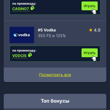
по промокоду:
Играть
CASINO7
#5 Vodka
4.9
350 FS и 125%
по промокоду:
Играть
VODCIS
Посмотреть все
Топ бонусы