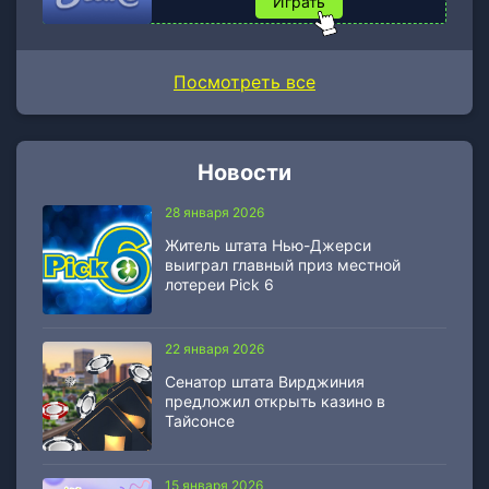
Играть
Посмотреть все
Новости
28 января 2026
Житель штата Нью-Джерси
выиграл главный приз местной
лотереи Pick 6
22 января 2026
Сенатор штата Вирджиния
предложил открыть казино в
Тайсонсе
15 января 2026