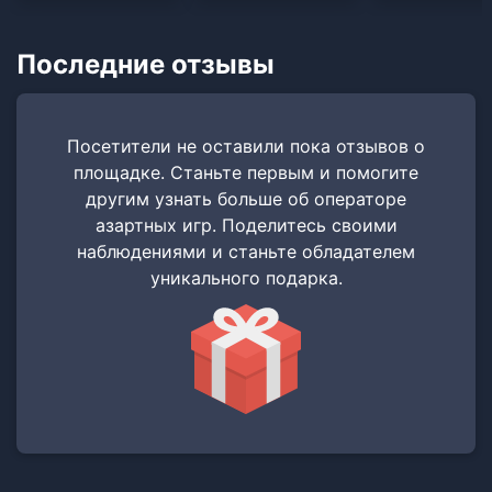
Последние отзывы
Посетители не оставили пока отзывов о
площадке. Станьте первым и помогите
другим узнать больше об операторе
азартных игр. Поделитесь своими
наблюдениями и станьте обладателем
уникального подарка.