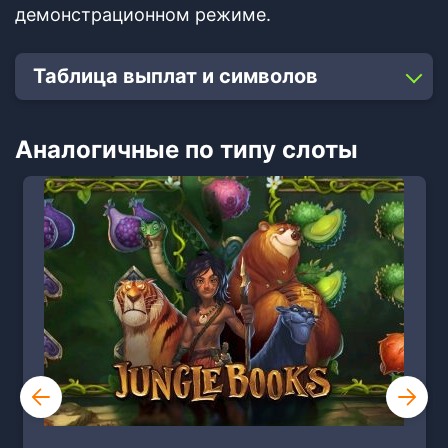
демонстрационном режиме.
Таблица выплат и символов
Аналогичные по типу слоты