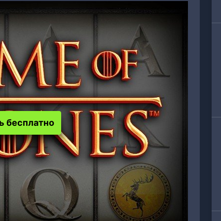
ь бесплатно