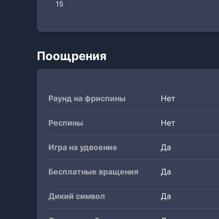
15
Поощрения
Раунд на фриспины
Нет
Респины
Нет
Игра на удвоение
Да
Бесплатные вращения
Да
Дикий символ
Да