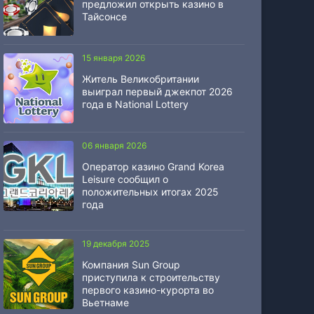
предложил открыть казино в
Тайсонсе
15 января 2026
Житель Великобритании
выиграл первый джекпот 2026
года в National Lottery
06 января 2026
Оператор казино Grand Korea
Leisure сообщил о
положительных итогах 2025
года
19 декабря 2025
Компания Sun Group
приступила к строительству
первого казино-курорта во
Вьетнаме