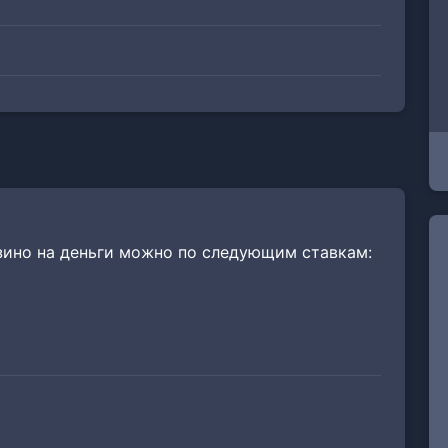
азино на деньги можно по следующим ставкам: