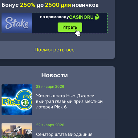
Бонус
250%
до
2500 для
новичков
по промокоду
CASINORU
Играть
Посмотреть все
Новости
28 января 2026
Житель штата Нью-Джерси
выиграл главный приз местной
лотереи Pick 6
22 января 2026
Сенатор штата Вирджиния