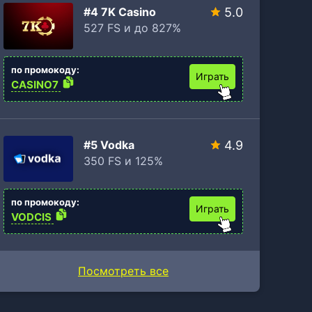
#4 7K Casino
5.0
527 FS и до 827%
по промокоду:
Играть
CASINO7
#5 Vodka
4.9
350 FS и 125%
по промокоду:
Играть
VODCIS
Посмотреть все