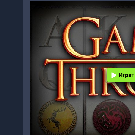
Играт