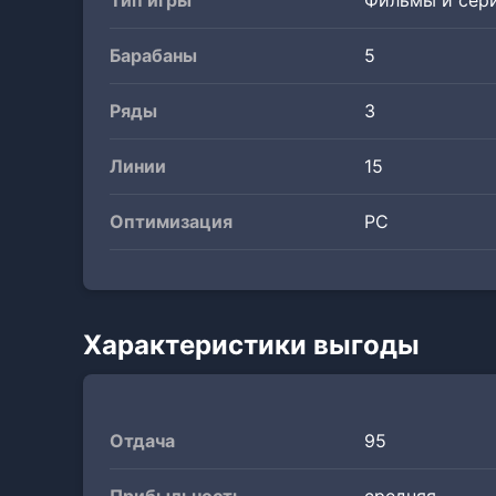
Барабаны
5
Ряды
3
Линии
15
Оптимизация
PC
Характеристики выгоды
Отдача
95
Прибыльность
средняя