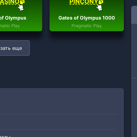
CASINO
PINCONY
of Olympus
Gates of Olympus 1000
matic Play
Pragmatic Play
зать еще
иалы