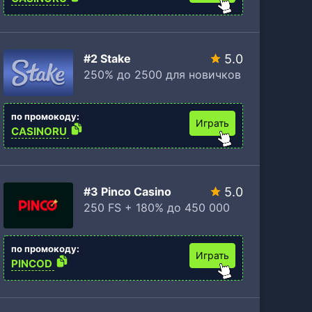
#2 Stake
5.0
250% до 2500 для новичков
по промокоду:
Играть
CASINORU
#3 Pinco Casino
5.0
250 FS + 180% до 450 000
по промокоду:
Играть
PINCOD