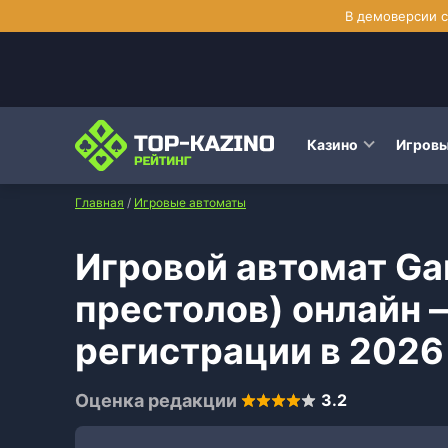
Казино
Игровы
Главная
/
Игровые автоматы
Игровой автомат
Ga
престолов)
онлайн —
регистрации в 2026
Оценка редакции
3.2