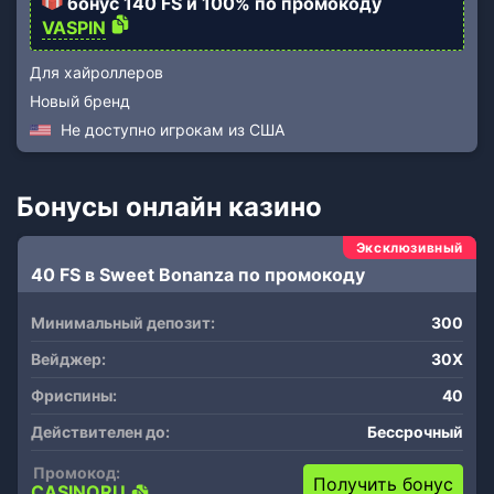
бонус 140 FS и 100% по промокоду
VASPIN
Для хайроллеров
Новый бренд
Не доступно игрокам из США
Бонусы онлайн казино
Эксклюзивный
40 FS в Sweet Bonanza по промокоду
Минимальный депозит:
300
Вейджер:
30X
Фриспины:
40
Действителен до:
Бессрочный
Промокод:
Получить бонус
CASINORU