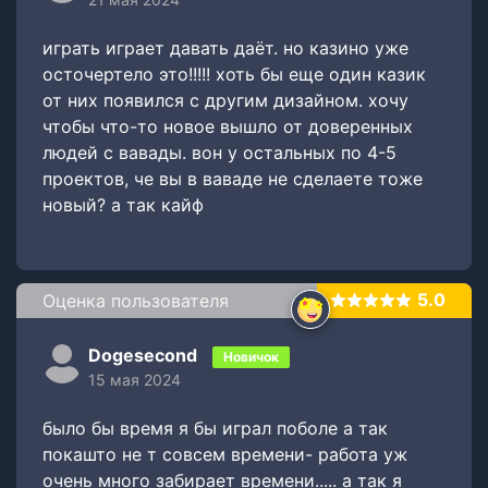
играть играет давать даёт. но казино уже
осточертело это!!!!! хоть бы еще один казик
от них появился с другим дизайном. хочу
чтобы что-то новое вышло от доверенных
людей с вавады. вон у остальных по 4-5
проектов, че вы в ваваде не сделаете тоже
новый? а так кайф
5.0
Оценка пользователя
Dogesecond
Новичок
15 мая 2024
было бы время я бы играл поболе а так
покашто не т совсем времени- работа уж
очень много забирает времени..... а так я