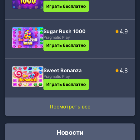
Играть бесплатно
Sugar Rush 1000
4.9
Pragmatic Play
Играть бесплатно
Sweet Bonanza
4.8
Pragmatic Play
Играть бесплатно
Посмотреть все
Новости