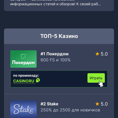
информационных статей и обзоров! К своей раб...
ТОП-5 Казино
#1 Покердом
5.0
600 FS и 100%
по промокоду:
Играть
CASINORU
#2 Stake
5.0
250% до 2500 для новичков