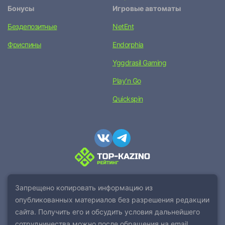
Бонусы
Игровые автоматы
Бездепозитные
NetEnt
Фриспины
Endorphia
Yggdrasil Gaming
Play’n Go
Quickspin
Запрещено копировать информацию из
опубликованных материалов без разрешения редакции
сайта. Получить его и обсудить условия дальнейшего
сотрудничества можно после обращения на email