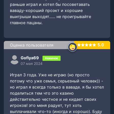
раньше играл и хотел бы посоветавать
ваваду-хороший проэкт и хорошие
выигрыши выходят...... не проигрывайте
главное пацаны.
5.0
Оценка пользователя
Gofiya69
Новичок
07 мая 2024
Играл 3 года. Уже не играю (но просто
потому что уже семья, серьезный человек)) -
но играл я всегда только в ваваде. я бы хотел
поделиться тем что это казино
действительно честное и не кидает своих
игроков! это меня радует, тут хоть
выплачивали что-то (иногда и хорошо). Буду