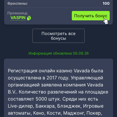
Фриспины:
100
Промокод:
Получить бонус
VASPIN
Посмотреть все
бонусы
Информация обновлена 06.08.26
Регистрация онлайн казино Vavada была
осуществлена в 2017 году. Управляющей
организацией заявлена компания Vavada
B.V.. Количество развлечений на площадке
составляет 5000 штук. Среди них есть
Live-дилер, Баккара, Блэкджек, Игровые
автоматы, Кено, Кости, Маджонг, Покер,