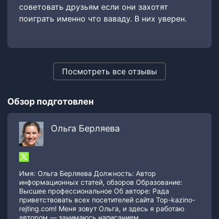
советовать друзьям если они захотят
поиграть именно что ваваду. В них уверен.
Посмотреть все отзывы
Обзор подготовлен
Ольга Берляева
Имя: Ольга Берляева Должность: Автор
информационных статей, обзоров Образование:
Высшее профессиональное Об авторе: Рада
приветствовать всех посетителей сайта Top-kazino-
rejting.com! Меня зовут Ольга, и здесь я работаю
автором — занимаюсь написанием