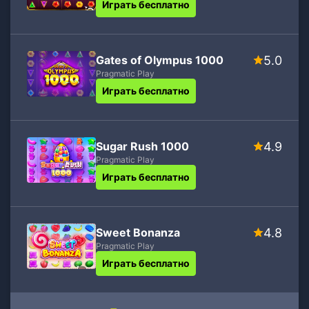
Играть бесплатно
Gates of Olympus 1000
5.0
Pragmatic Play
Играть бесплатно
Sugar Rush 1000
4.9
Pragmatic Play
Играть бесплатно
Sweet Bonanza
4.8
Pragmatic Play
Играть бесплатно