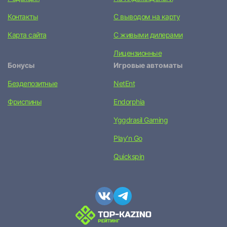
Контакты
С выводом на карту
Карта сайта
С живыми дилерами
Лицензионные
Бонусы
Игровые автоматы
Бездепозитные
NetEnt
Фриспины
Endorphia
Yggdrasil Gaming
Play’n Go
Quickspin