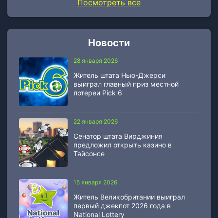
Посмотреть все
Новости
28 января 2026
Житель штата Нью-Джерси
выиграл главный приз местной
лотереи Pick 6
22 января 2026
Сенатор штата Вирджиния
предложил открыть казино в
Тайсонсе
15 января 2026
Житель Великобритании выиграл
первый джекпот 2026 года в
National Lottery