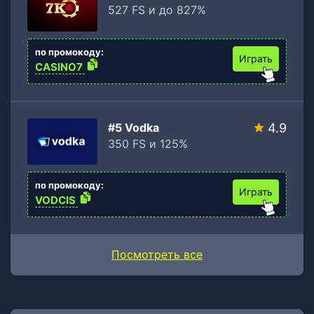
527 FS и до 827%
по промокоду:
Играть
CASINO7
#5 Vodka
4.9
350 FS и 125%
по промокоду:
Играть
VODCIS
Посмотреть все