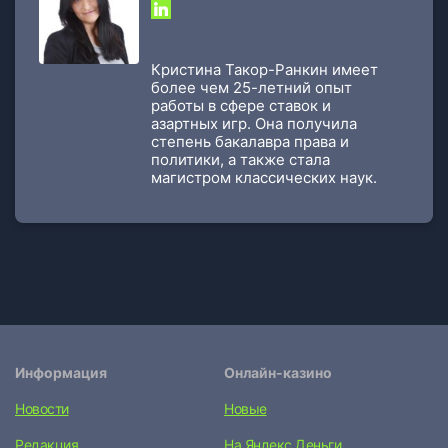
Кристина Такор-Ранкин имеет
более чем 25-летний опыт
работы в сфере ставок и
азартных игр. Она получила
степень бакалавра права и
политики, а также стала
магистром классических наук.
Информация
Онлайн-казино
Новости
Новые
Редакция
На Яндекс.Деньги