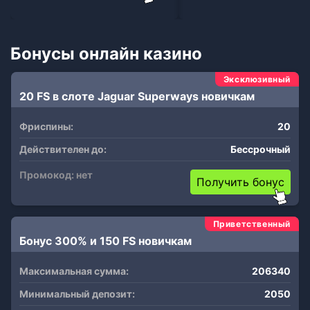
Бонусы онлайн казино
Эксклюзивный
20 FS в слоте Jaguar Superways новичкам
Фриспины:
20
Действителен до:
Бессрочный
Промокод: нет
Получить бонус
Приветственный
Бонус 300% и 150 FS новичкам
Максимальная сумма:
206340
Минимальный депозит:
2050