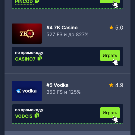
PINCOD
#4 7K Casino
5.0
527 FS и до 827%
по промокоду:
Играть
CASINO7
#5 Vodka
4.9
350 FS и 125%
по промокоду:
Играть
VODCIS