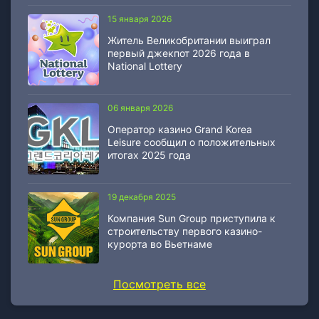
15 января 2026
Житель Великобритании выиграл
первый джекпот 2026 года в
National Lottery
06 января 2026
Оператор казино Grand Korea
Leisure сообщил о положительных
итогах 2025 года
19 декабря 2025
Компания Sun Group приступила к
строительству первого казино-
курорта во Вьетнаме
Посмотреть все