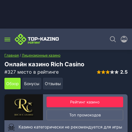
Главная
/
Лицензионные казино
Онлайн казино Rich Casino
#327 место в рейтинге
2.5
Обзор
Бонусы
Отзывы
Рейтинг казино
Топ промокодов
Казино категорически не рекомендуется для игры