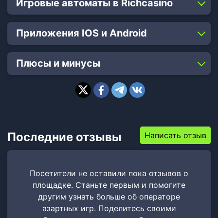
Игровые автоматы в Richcasino
Приложения IOS и Android
Плюсы и минусы
Последние отзывы
Написать отзыв
Посетители не оставили пока отзывов о
площадке. Станьте первым и помогите
другим узнать больше об операторе
азартных игр. Поделитесь своими