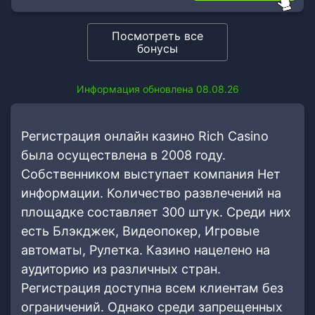
Посмотреть все
бонусы
Информация обновлена 08.08.26
Регистрация онлайн казино Rich Casino
была осуществлена в 2008 году.
Собственником выступает компания Нет
информации. Количество развлечений на
площадке составляет 300 штук. Среди них
есть Блэкджек, Видеопокер, Игровые
автоматы, Рулетка. Казино нацелено на
аудиторию из различных стран.
Регистрация доступна всем клиентам без
ограничений. Однако среди запрещенных