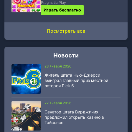
Pragmatic Play
Играть бесплатно
Посмотреть все
Новости
28 января 2026
Житель штата Нью-Джерси
выиграл главный приз местной
лотереи Pick 6
22 января 2026
Сенатор штата Вирджиния
предложил открыть казино в
Тайсонсе