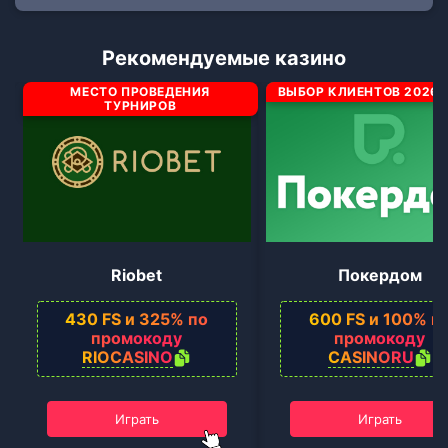
Рекомендуемые казино
МЕСТО ПРОВЕДЕНИЯ
ВЫБОР КЛИЕНТОВ 2026
ТУРНИРОВ
Riobet
Покердом
430 FS и 325% по
600 FS и 100% п
промокоду
промокоду
RIOCASINO
CASINORU
Играть
Играть