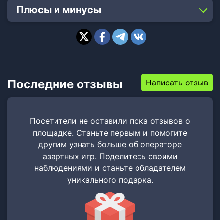
Плюсы и минусы
Последние отзывы
Написать отзыв
Посетители не оставили пока отзывов о
площадке. Станьте первым и помогите
другим узнать больше об операторе
азартных игр. Поделитесь своими
наблюдениями и станьте обладателем
уникального подарка.