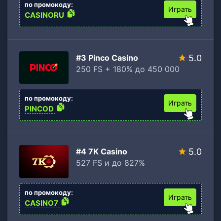
по промокоду:
Играть
CASINORU
#3 Pinco Casino
5.0
250 FS + 180% до 450 000
по промокоду:
Играть
PINCOD
#4 7K Casino
5.0
527 FS и до 827%
по промокоду:
Играть
CASINO7