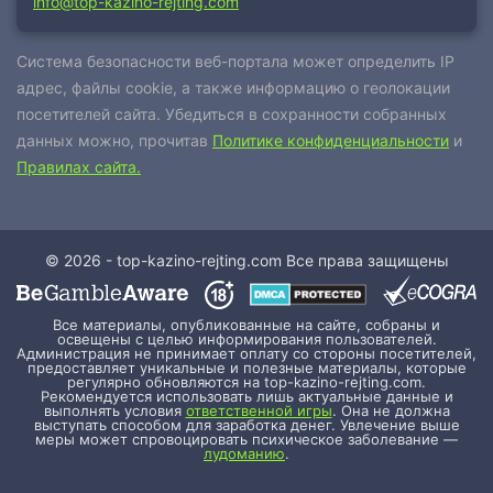
info@top-kazino-rejting.com
Система безопасности веб-портала может определить IP
адрес, файлы cookie, а также информацию о геолокации
посетителей сайта. Убедиться в сохранности собранных
данных можно, прочитав
Политике конфиденциальности
и
Правилах сайта.
© 2026 - top-kazino-rejting.com Все права защищены
Все материалы, опубликованные на сайте, собраны и
освещены с целью информирования пользователей.
Администрация не принимает оплату со стороны посетителей,
предоставляет уникальные и полезные материалы, которые
регулярно обновляются на top-kazino-rejting.com.
Рекомендуется использовать лишь актуальные данные и
выполнять условия
ответственной игры
. Она не должна
выступать способом для заработка денег. Увлечение выше
меры может спровоцировать психическое заболевание —
лудоманию
.