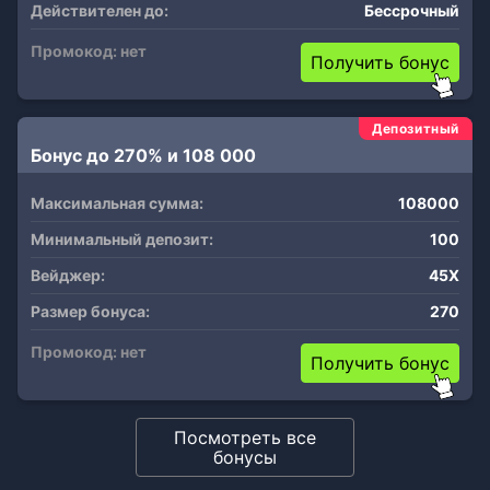
Действителен до:
Бессрочный
Промокод: нет
Получить бонус
Депозитный
Бонус до 270% и 108 000
Максимальная сумма:
108000
Минимальный депозит:
100
Вейджер:
45X
Размер бонуса:
270
Промокод: нет
Получить бонус
Посмотреть все
бонусы