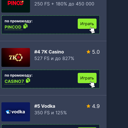
250 FS + 180% до 450 000
по промокоду:
Играть
PINCOD
#4 7K Casino
5.0
527 FS и до 827%
по промокоду:
Играть
CASINO7
#5 Vodka
4.9
350 FS и 125%