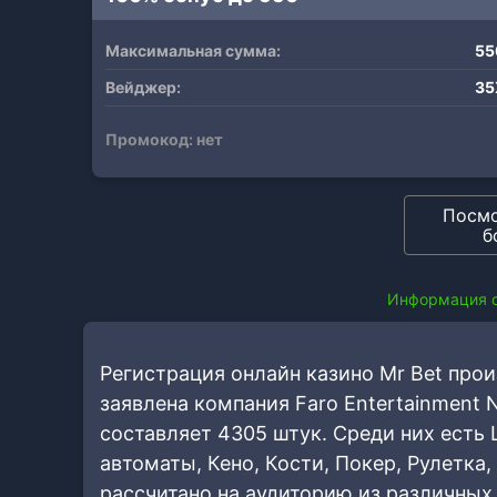
Максимальная сумма:
55
Вейджер:
35
Промокод: нет
Посмо
б
Информация о
Регистрация онлайн казино Mr Bet прои
заявлена компания Faro Entertainment 
составляет 4305 штук. Среди них есть 
автоматы, Кено, Кости, Покер, Рулетка,
рассчитано на аудиторию из различных