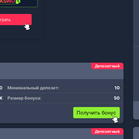
ASINO
грать
Депозитный
0
Минимальный депозит:
10
X
Размер бонуса:
50
Получить бонус
Депозитный