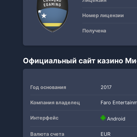
Лицензия
Номер лицензии
Получена
Официальный сайт казино Ми
Год основания
2017
Компания владелец
Faro Entertainm
Интерфейс
Android
Валюта счета
EUR