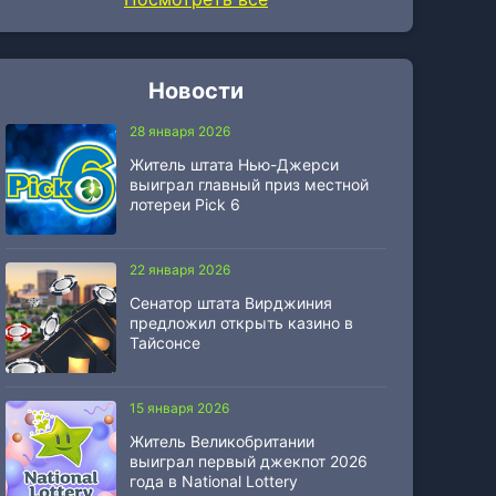
Новости
28 января 2026
Житель штата Нью-Джерси
выиграл главный приз местной
лотереи Pick 6
22 января 2026
Сенатор штата Вирджиния
предложил открыть казино в
Тайсонсе
15 января 2026
Житель Великобритании
выиграл первый джекпот 2026
года в National Lottery