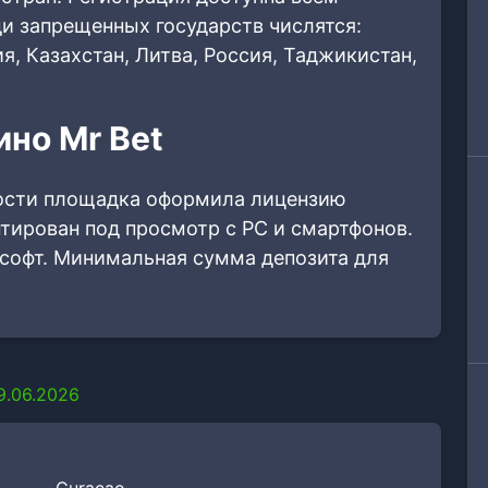
ди запрещенных государств числятся:
я, Казахстан, Литва, Россия, Таджикистан,
но Mr Bet
ности площадка оформила лицензию
птирован под просмотр с PC и смартфонов.
софт. Минимальная сумма депозита для
9.06.2026