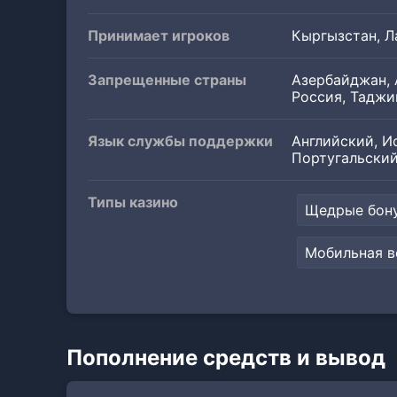
Принимает игроков
Кыргызстан, Л
Запрещенные страны
Азербайджан, А
Россия, Таджи
Язык службы поддержки
Английский, И
Португальский
Типы казино
Щедрые бон
Мобильная в
Пополнение средств и вывод