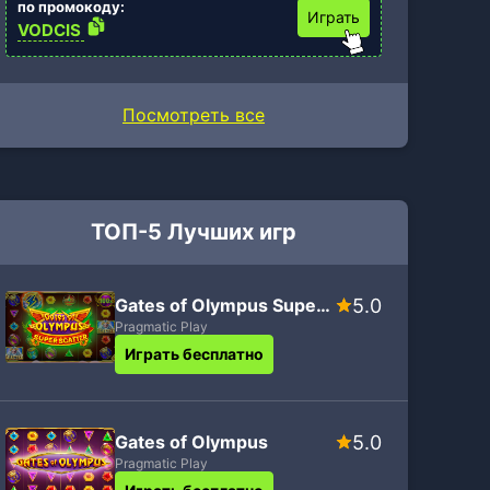
по промокоду:
Играть
VODCIS
Посмотреть все
ТОП-5 Лучших игр
Gates of Olympus Super Scatter
5.0
Pragmatic Play
Играть бесплатно
Gates of Olympus
5.0
Pragmatic Play