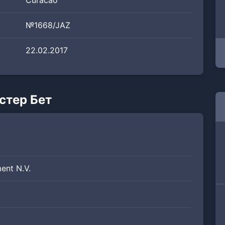
Curacao
№1668/JAZ
22.02.2017
стер Бет
ent N.V.