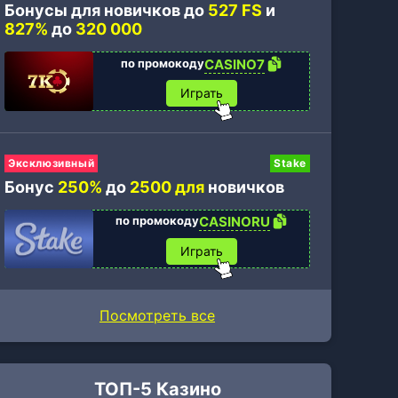
Бонусы для новичков до
527 FS
и
827%
до
320 000
по промокоду
CASINO7
Играть
Эксклюзивный
Stake
Бонус
250%
до
2500 для
новичков
по промокоду
CASINORU
Играть
Посмотреть все
ТОП-5 Казино