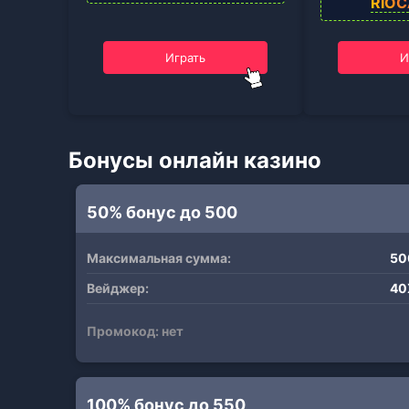
RIOC
Играть
И
Бонусы онлайн казино
50% бонус до 500
Максимальная сумма:
50
Вейджер:
40
Промокод: нет
100% бонус до 550