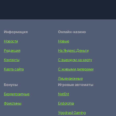
Информация
Онлайн-казино
Новости
Новые
Редакция
На Яндекс.Деньги
Контакты
С выводом на карту
Карта сайта
С живыми дилерами
Лицензионные
Бонусы
Игровые автоматы
Бездепозитные
NetEnt
Фриспины
Endorphia
Yggdrasil Gaming