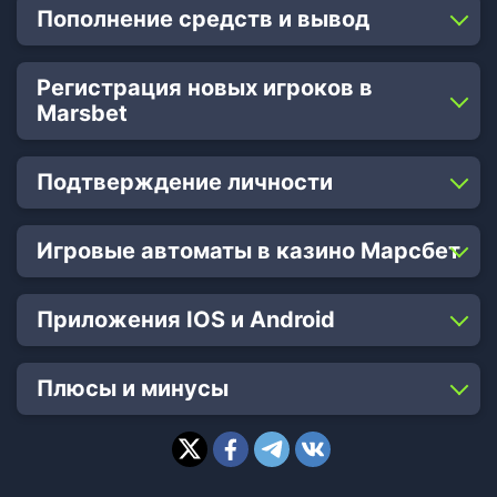
Пополнение средств и вывод
Регистрация новых игроков в
Marsbet
Подтверждение личности
Игровые автоматы в казино Марсбет
Приложения IOS и Android
Плюсы и минусы