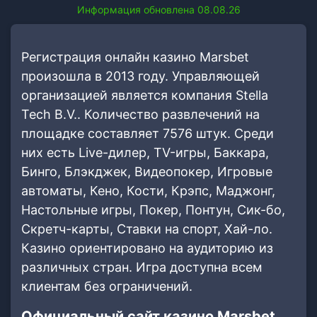
Информация обновлена 08.08.26
Регистрация онлайн казино Marsbet
произошла в 2013 году. Управляющей
организацией является компания Stella
Tech B.V.. Количество развлечений на
площадке составляет 7576 штук. Среди
них есть Live-дилер, TV-игры, Баккара,
Бинго, Блэкджек, Видеопокер, Игровые
автоматы, Кено, Кости, Крэпс, Маджонг,
Настольные игры, Покер, Понтун, Сик-бо,
Скретч-карты, Ставки на спорт, Хай-ло.
Казино ориентировано на аудиторию из
различных стран. Игра доступна всем
клиентам без ограничений.
Официальный сайт казино Marsbet