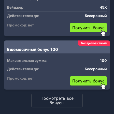
Вейджер:
45X
Действителен до:
Бессрочный
Промокод: нет
Получить бонус
Бездепозитный
Ежемесячный бонус 100
Максимальная сумма:
100
Действителен до:
Бессрочный
Промокод: нет
Получить бонус
Посмотреть все
бонусы