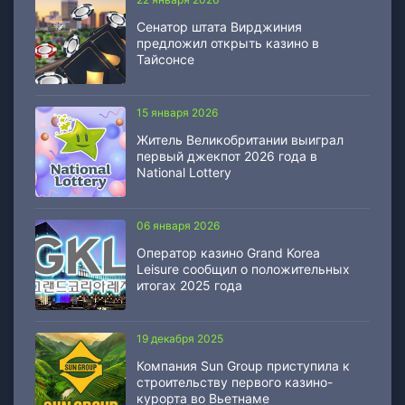
Сенатор штата Вирджиния
предложил открыть казино в
Тайсонсе
15 января 2026
Житель Великобритании выиграл
первый джекпот 2026 года в
National Lottery
06 января 2026
Оператор казино Grand Korea
Leisure сообщил о положительных
итогах 2025 года
19 декабря 2025
Компания Sun Group приступила к
строительству первого казино-
курорта во Вьетнаме