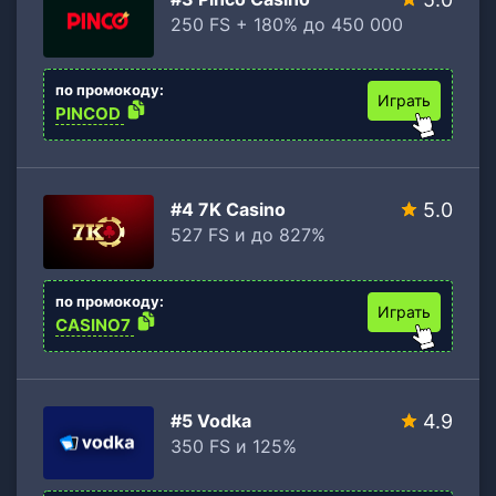
250 FS + 180% до 450 000
по промокоду:
Играть
PINCOD
#4 7K Casino
5.0
527 FS и до 827%
по промокоду:
Играть
CASINO7
#5 Vodka
4.9
350 FS и 125%