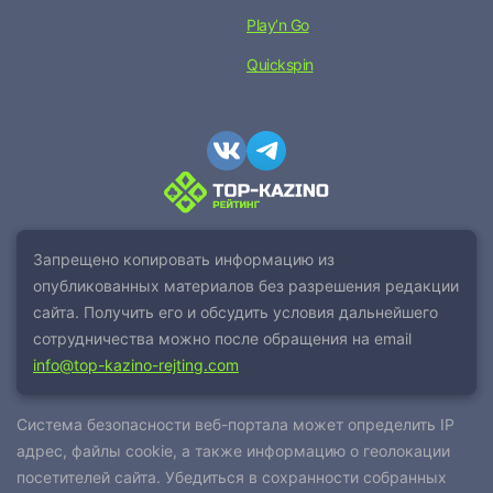
Play’n Go
Quickspin
Запрещено копировать информацию из
опубликованных материалов без разрешения редакции
сайта. Получить его и обсудить условия дальнейшего
сотрудничества можно после обращения на email
info@top-kazino-rejting.com
Система безопасности веб-портала может определить IP
адрес, файлы cookie, а также информацию о геолокации
посетителей сайта. Убедиться в сохранности собранных