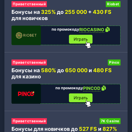
Приветственный
Riobet
Бонусы на
325%
до
255 000
+
430 FS
для новичков
по промокоду
RIOCASINO
Играть
Приветственный
Pinco
Бонусы на
580%
до
650 000
и
480 FS
для казино
по промокоду
PINCOD
Играть
Приветственный
7K Casino
Бонусы для новичков до
527 FS
и
827%