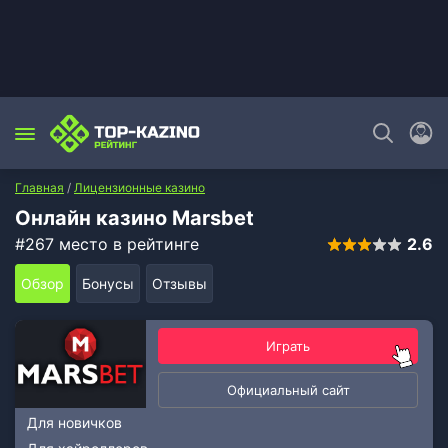
Главная
/
Лицензионные казино
Онлайн казино Marsbet
#267 место в рейтинге
2.6
Обзор
Бонусы
Отзывы
Играть
Официальный сайт
Для новичков