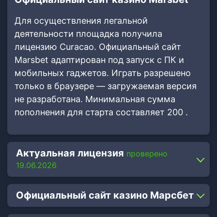
Для осуществления легальной
деятельности площадка получила
лицензию Curacao. Официальный сайт
Marsbet адаптирован под запуск с ПК и
мобильных гаджетов. Играть разрешено
только в браузере — загружаемая версия
не разработана. Минимальная сумма
пополнения для старта составляет 200 .
Актуальная лицензия
проверено
19.06.2026
Официальный сайт казино Марсбет