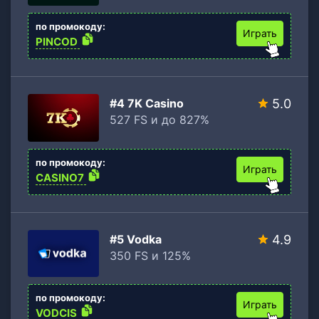
по промокоду:
Играть
PINCOD
#4 7K Casino
5.0
527 FS и до 827%
по промокоду:
Играть
CASINO7
#5 Vodka
4.9
350 FS и 125%
по промокоду:
Играть
VODCIS