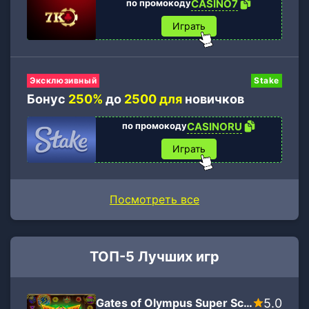
по промокоду
CASINO7
Играть
Эксклюзивный
Stake
Бонус
250%
до
2500 для
новичков
по промокоду
CASINORU
Играть
Посмотреть все
ТОП-5 Лучших игр
Gates of Olympus Super Scatter
5.0