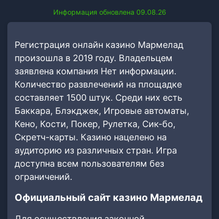
Информация обновлена 09.08.26
Регистрация онлайн казино Мармелад
произошла в 2019 году. Владельцем
заявлена компания Нет информации.
Количество развлечений на площадке
составляет 1500 штук. Среди них есть
Баккара, Блэкджек, Игровые автоматы,
Кено, Кости, Покер, Рулетка, Сик-бо,
Скретч-карты. Казино нацелено на
аудиторию из различных стран. Игра
доступна всем пользователям без
ограничений.
Официальный сайт казино Мармелад
Для осуществления законной