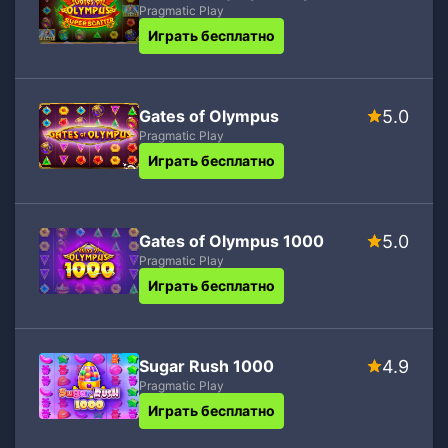
Pragmatic Play
Играть бесплатно
Gates of Olympus
5.0
Pragmatic Play
Играть бесплатно
Gates of Olympus 1000
5.0
Pragmatic Play
Играть бесплатно
Sugar Rush 1000
4.9
Pragmatic Play
Играть бесплатно