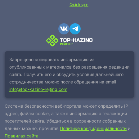
Quickspin
Запрещено копировать информацию из
опубликованных материалов без разрешения редакции
сайта. Получить его и обсудить условия дальнейшего
сотрудничества можно после обращения на email
info@top-kazino-rejting.com
Система безопасности веб-портала может определить IP
адрес, файлы cookie, а также информацию о геолокации
посетителей сайта. Убедиться в сохранности собранных
данных можно, прочитав
Политике конфиденциальности
и
Правилах сайта.