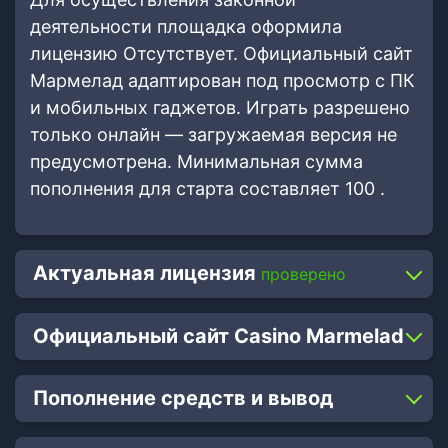
деятельности площадка оформила
лицензию Отсутствует. Официальный сайт
Мармелад адаптирован под просмотр с ПК
и мобильных гаджетов. Играть разрешено
только онлайн — загружаемая версия не
предусмотрена. Минимальная сумма
пополнения для старта составляет 100 .
Актуальная лицензия
проверено
Официальный сайт Casino Marmelad
Пополнение средств и вывод