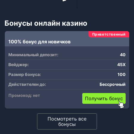
Бонусы онлайн казино
Приветственный
100% бонус для новичков
Минимальный депозит:
40
Вейджер:
45X
Размер бонуса:
100
Действителен до:
Бессрочный
Промокод: нет
Получить бонус
Посмотреть все
бонусы