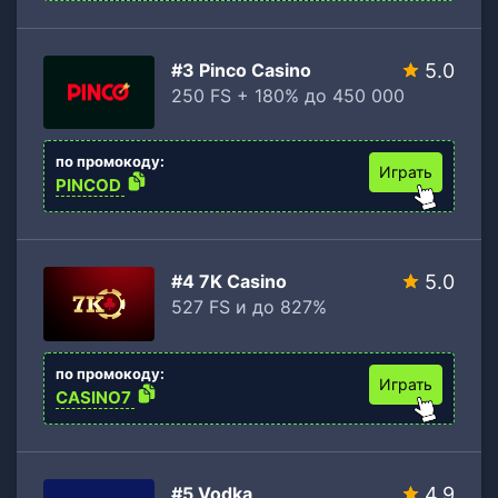
#3 Pinco Casino
5.0
250 FS + 180% до 450 000
по промокоду:
Играть
PINCOD
#4 7K Casino
5.0
527 FS и до 827%
по промокоду:
Играть
CASINO7
#5 Vodka
4.9