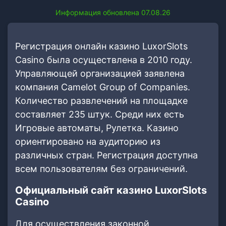
Информация обновлена 07.08.26
Регистрация онлайн казино LuxorSlots
Casino была осуществлена в 2010 году.
Управляющей организацией заявлена
компания Camelot Group of Companies.
Количество развлечений на площадке
составляет 235 штук. Среди них есть
Игровые автоматы, Рулетка. Казино
ориентировано на аудиторию из
различных стран. Регистрация доступна
всем пользователям без ограничений.
Официальный сайт казино LuxorSlots
Casino
Для осуществления законной