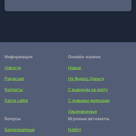
Информация
Онлайн-казино
Новости
Новые
Редакция
На Яндекс.Деньги
Контакты
С выводом на карту
Карта сайта
С живыми дилерами
Лицензионные
Бонусы
Игровые автоматы
Бездепозитные
NetEnt