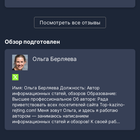
Посмотреть все отзывы
Обзор подготовлен
Ольга Берляева
Имя: Ольга Берляева Должность: Автор
информационных статей, обзоров Образование:
Высшее профессиональное Об авторе: Рада
приветствовать всех посетителей сайта Top-kazino-
rejting.com! Меня зовут Ольга, и здесь я работаю
автором — занимаюсь написанием
информационных статей и обзоров! К своей раб...