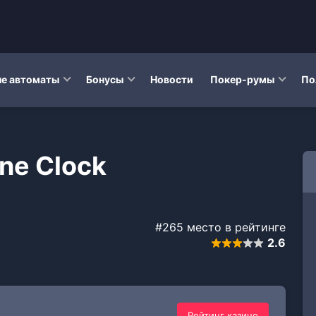
е автоматы
Бонусы
Новости
Покер-румы
По
ne Clock
#265 место в рейтинге
2.6
Рейтинг казино