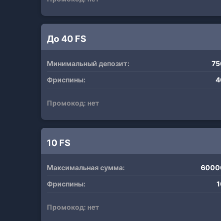
До 40 FS
Минимальный депозит:
75
Фриспины:
4
Промокод: нет
10 FS
Максимальная сумма:
6000
Фриспины:
1
Промокод: нет