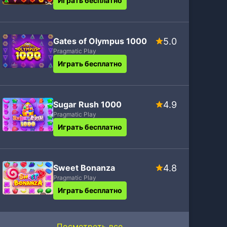
Играть бесплатно
Gates of Olympus 1000
5.0
Pragmatic Play
Играть бесплатно
Sugar Rush 1000
4.9
Pragmatic Play
Играть бесплатно
Sweet Bonanza
4.8
Pragmatic Play
Играть бесплатно
Посмотреть все