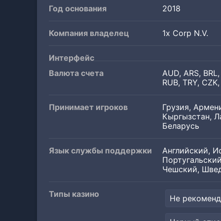
Год основания
2018
Компания владелец
1x Corp N.V.
Интерфейс
Валюта счета
AUD, ARS, BRL,
RUB, TRY, CZK,
Принимает игроков
Грузия, Армени
Кыргызстан, Л
Беларусь
Язык службы поддержки
Английский, И
Португальский
Чешский, Шве
Типы казино
Не рекоменд