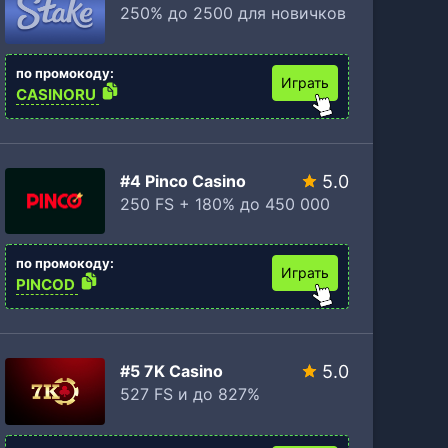
250% до 2500 для новичков
по промокоду:
Играть
CASINORU
#4 Pinco Casino
5.0
250 FS + 180% до 450 000
по промокоду:
Играть
PINCOD
#5 7K Casino
5.0
527 FS и до 827%