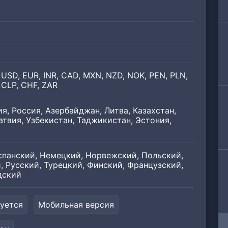
 USD, EUR, INR, CAD, MXN, NZD, NOK, PEN, PLN,
 CLP, CHF, ZAR
я, Россия, Азербайджан, Литва, Казахстан,
атвия, Узбекистан, Таджикистан, Эстония,
спанский, Немецкий, Норвежский, Польский,
, Русский, Турецкий, Финский, Французский,
дский
уется
Мобильная версия