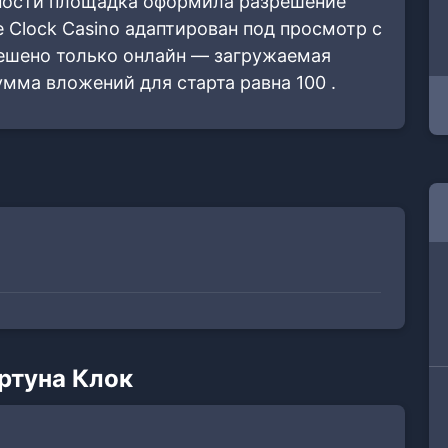
ности площадка оформила разрешение
 Clock Casino адаптирован под просмотр с
решено только онлайн — загружаемая
мма вложений для старта равна 100 .
ртуна Клок