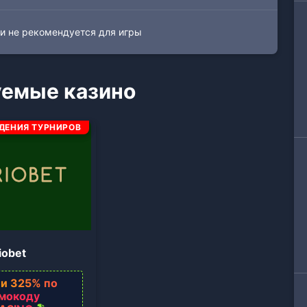
ки не рекомендуется для игры
емые казино
ДЕНИЯ ТУРНИРОВ
iobet
 и 325% по
мокоду