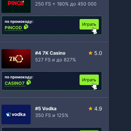
250 FS + 180% до 450 000
по промокоду:
Играть
PINCOD
#4 7K Casino
5.0
527 FS и до 827%
по промокоду:
Играть
CASINO7
#5 Vodka
4.9
350 FS и 125%