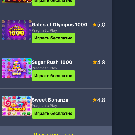
Играть бесплатно
Gates of Olympus 1000
5.0
Pragmatic Play
Играть бесплатно
Sugar Rush 1000
4.9
Pragmatic Play
Играть бесплатно
Sweet Bonanza
4.8
Pragmatic Play
Играть бесплатно
Посмотреть все