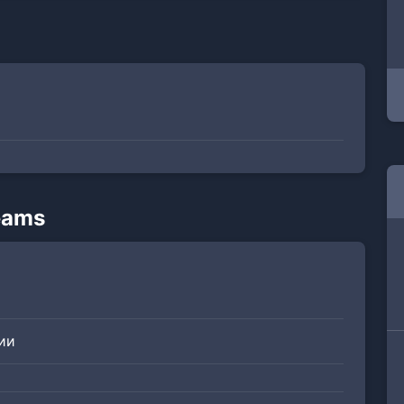
eams
ии