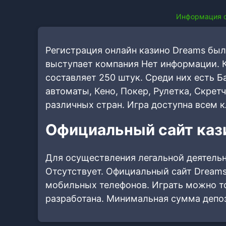
Информация о
Регистрация онлайн казино Dreams был
выступает компания Нет информации. 
составляет 250 штук. Среди них есть 
автоматы, Кено, Покер, Рулетка, Скрет
различных стран. Игра доступна всем к
Официальный сайт каз
Для осуществления легальной деятель
Отсутствует. Официальный сайт Dreams
мобильных телефонов. Играть можно то
разработана. Минимальная сумма депози