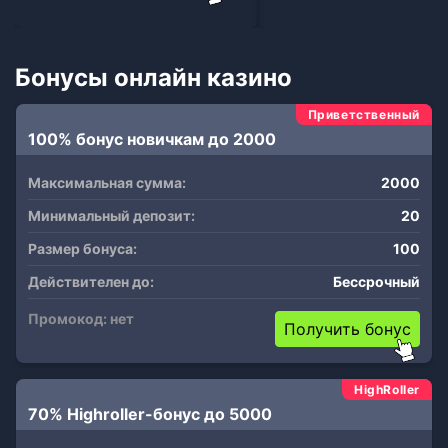
Бонусы онлайн казино
Приветственный
100% бонус новичкам до 2000
Максимальная сумма:
2000
Минимальный депозит:
20
Размер бонуса:
100
Действителен до:
Бессрочный
Промокод: нет
Получить бонус
HighRoller
70% Highroller-бонус до 5000