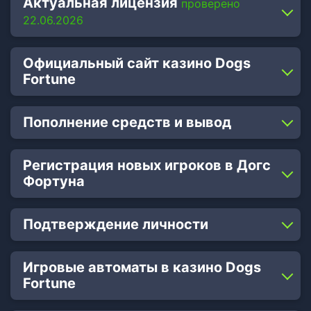
Актуальная лицензия
проверено
22.06.2026
Официальный сайт казино Dogs
Fortune
Пополнение средств и вывод
Регистрация новых игроков в Догс
Фортуна
Подтверждение личности
Игровые автоматы в казино Dogs
Fortune