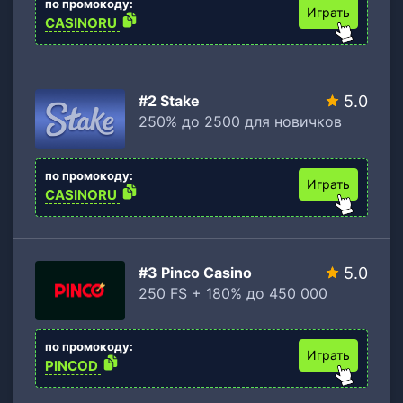
по промокоду:
Играть
CASINORU
#2 Stake
5.0
250% до 2500 для новичков
по промокоду:
Играть
CASINORU
#3 Pinco Casino
5.0
250 FS + 180% до 450 000
по промокоду:
Играть
PINCOD