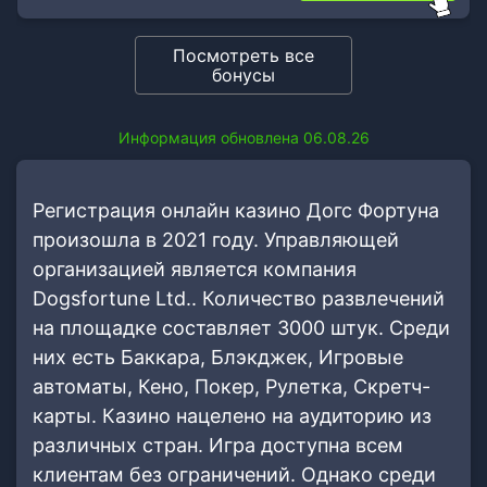
Посмотреть все
бонусы
Информация обновлена 06.08.26
Регистрация онлайн казино Догс Фортуна
произошла в 2021 году. Управляющей
организацией является компания
Dogsfortune Ltd.. Количество развлечений
на площадке составляет 3000 штук. Среди
них есть Баккара, Блэкджек, Игровые
автоматы, Кено, Покер, Рулетка, Скретч-
карты. Казино нацелено на аудиторию из
различных стран. Игра доступна всем
клиентам без ограничений. Однако среди