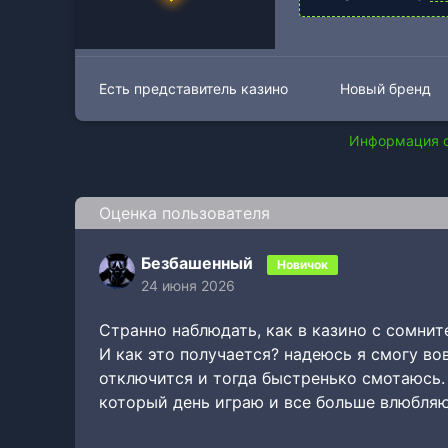
Есть представитель казино
Новый бренд
Информация о
Оценка пользователя
Безбашенный
Новичок
24 июня 2026
Странно наблюдать, как в казино с сомнит
И как это получается? надеюсь я смогу во
отключится и тогда быстренько смотаюсь.
который день играю и все больше влюбляюс