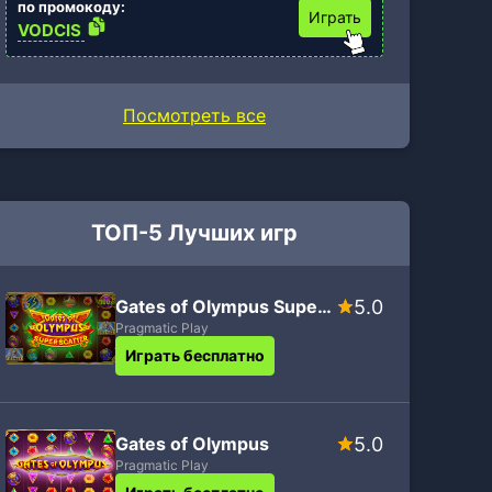
по промокоду:
Играть
VODCIS
Посмотреть все
ТОП-5 Лучших игр
Gates of Olympus Super Scatter
5.0
Pragmatic Play
Играть бесплатно
Gates of Olympus
5.0
Pragmatic Play