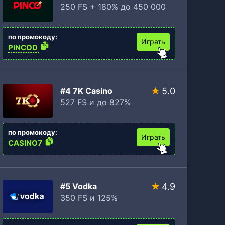
250 FS + 180% до 450 000
по промокоду:
Играть
PINCOD
#4 7K Casino
5.0
527 FS и до 827%
по промокоду:
Играть
CASINO7
#5 Vodka
4.9
350 FS и 125%