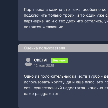
Партнерка в казино это тема. особенно ко
подключить только троих, и то один уже 
партнерке. но и с тех двох что остались,
появятся желающие.
Оценка пользователя
ChErVi
Новичок
12 мая 2025
Одно из положительных качеств турбо - д
использовать крипту. да и еще плюс, это 
есть существенный недостаток. конечно э
даже раздражают.