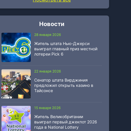
Новости
28 января 2026
Житель штата Нью-Джерси
выиграл главный приз местной
лотереи Pick 6
22 января 2026
Сенатор штата Вирджиния
предложил открыть казино в
Тайсонсе
15 января 2026
Житель Великобритании
выиграл первый джекпот 2026
года в National Lottery