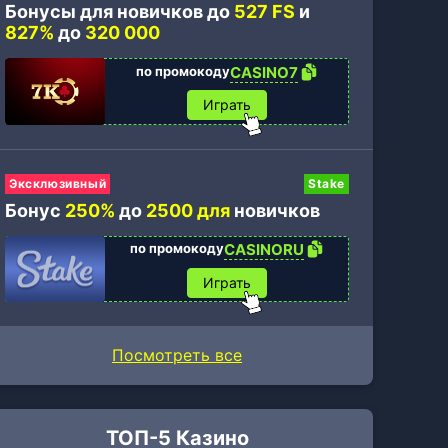
Бонусы для новичков до
527 FS
и
827%
до
320 000
по промокоду
CASINO7
Играть
Эксклюзивный
Stake
Бонус
250%
до
2500 для
новичков
по промокоду
CASINORU
Играть
Посмотреть все
ТОП-5 Казино