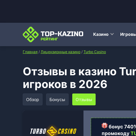
Казино
Игровы
Главная
/
Лицензионные казино
/
Turbo Casino
Отзывы в казино Tur
игроков в 2026
Обзор
Бонусы
Отзывы
бонус 740%
промокоду
T