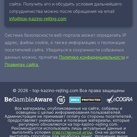
сайта. Получить его и обсудить условия дальнейшего
сотрудничества можно после обращения на email
info@top-kazino-rejting.com
Система безопасности веб-портала может определить IP
адрес, файлы cookie, а также информацию о геолокации
посетителей сайта. Убедиться в сохранности собранных
данных можно, прочитав
Политике конфиденциальности
и
Правилах сайта.
© 2026 - top-kazino-rejting.com Все права защищены
Все материалы, опубликованные на сайте, собраны и
освещены с целью информирования пользователей.
Администрация не принимает оплату со стороны посетителей,
предоставляет уникальные и полезные материалы, которые
регулярно обновляются на top-kazino-rejting.com.
Рекомендуется использовать лишь актуальные данные и
выполнять условия
ответственной игры
. Она не должна
выступать способом для заработка денег. Увлечение выше