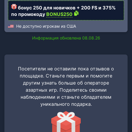
бонус 250 для новичков + 200 FS и 375%
по промокоду
BONUS250
Не доступно игрокам из США
Информация обновлена 08.08.26
Посетители не оставили пока отзывов о
площадке. Станьте первым и помогите
другим узнать больше об операторе
азартных игр. Поделитесь своими
наблюдениями и станьте обладателем
уникального подарка.