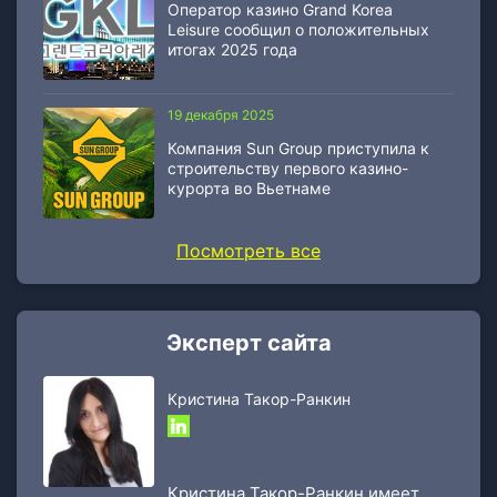
Оператор казино Grand Korea
Leisure сообщил о положительных
итогах 2025 года
19 декабря 2025
Компания Sun Group приступила к
строительству первого казино-
курорта во Вьетнаме
Посмотреть все
Эксперт сайта
Кристина Такор-Ранкин
Кристина Такор-Ранкин имеет