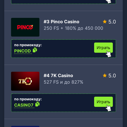
#3 Pinco Casino
5.0
250 FS + 180% до 450 000
по промокоду:
Играть
PINCOD
#4 7K Casino
5.0
527 FS и до 827%
по промокоду:
Играть
CASINO7