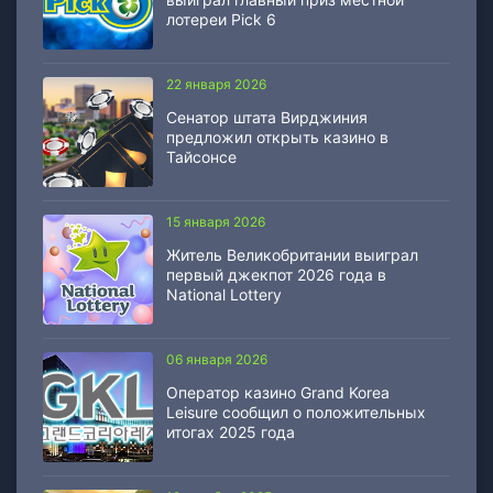
лотереи Pick 6
22 января 2026
Сенатор штата Вирджиния
предложил открыть казино в
Тайсонсе
15 января 2026
Житель Великобритании выиграл
первый джекпот 2026 года в
National Lottery
06 января 2026
Оператор казино Grand Korea
Leisure сообщил о положительных
итогах 2025 года