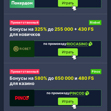
Играть
Приветственный
Riobet
Бонусы на
325%
до
255 000
+
430 FS
для новичков
по промокоду
RIOCASINO
Играть
Приветственный
Pinco
Бонусы на
580%
до
650 000
и
480 FS
для казино
по промокоду
PINCOD
Играть