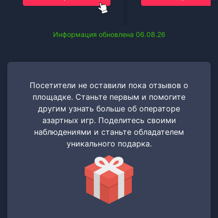
Информация обновлена 06.08.26
Посетители не оставили пока отзывов о
площадке. Станьте первым и помогите
другим узнать больше об операторе
азартных игр. Поделитесь своими
наблюдениями и станьте обладателем
уникального подарка.