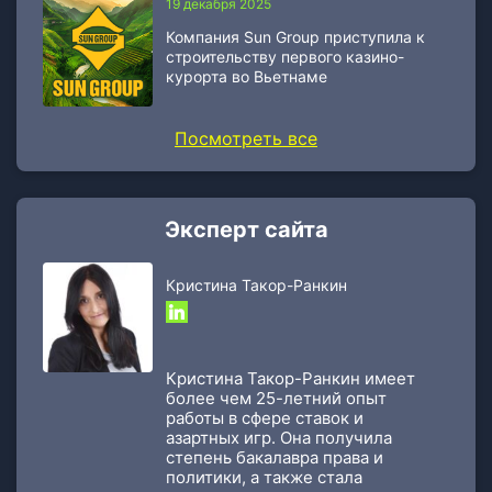
19 декабря 2025
Компания Sun Group приступила к
строительству первого казино-
курорта во Вьетнаме
Посмотреть все
Эксперт сайта
Кристина Такор-Ранкин
Кристина Такор-Ранкин имеет
более чем 25-летний опыт
работы в сфере ставок и
азартных игр. Она получила
степень бакалавра права и
политики, а также стала