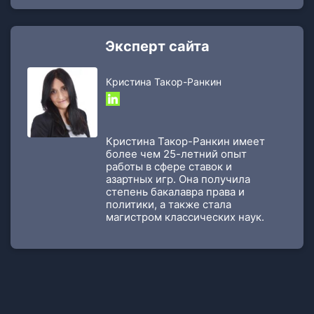
Эксперт сайта
Кристина Такор-Ранкин
Кристина Такор-Ранкин имеет
более чем 25-летний опыт
работы в сфере ставок и
азартных игр. Она получила
степень бакалавра права и
политики, а также стала
магистром классических наук.