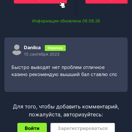
Информация обновлена 06.08.26
Danilca
Новичок
15 сентября 2023
Быстро выводят нет проблем отличное
казино рекомендую вышший бал ставлю спс
Для того, чтобы добавить комментарий,
пожалуйста, авторизуйтесь:
Войти
Зарегистрироваться