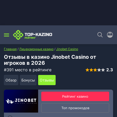
Главная
/
Лицензионные казино
/
Jinobet Casino
Отзывы в казино Jinobet Casino от
игроков в 2026
#391 место в рейтинге
2.3
Обзор
Бонусы
Отзывы
Рейтинг казино
Топ промокодов