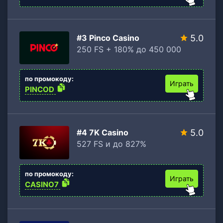
#3 Pinco Casino
5.0
250 FS + 180% до 450 000
по промокоду:
Играть
PINCOD
#4 7K Casino
5.0
527 FS и до 827%
по промокоду:
Играть
CASINO7