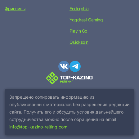
Фриспины
Endorphia
Yggdrasil Gaming
Play’n Go
Quickspin
Запрещено копировать информацию из
опубликованных материалов без разрешения редакции
сайта. Получить его и обсудить условия дальнейшего
сотрудничества можно после обращения на email
info@top-kazino-rejting.com