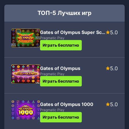
ТОП-5 Лучших игр
Gates of Olympus Super Scatter
5.0
Pragmatic Play
Играть бесплатно
Gates of Olympus
5.0
Pragmatic Play
Играть бесплатно
Gates of Olympus 1000
5.0
Pragmatic Play
Играть бесплатно