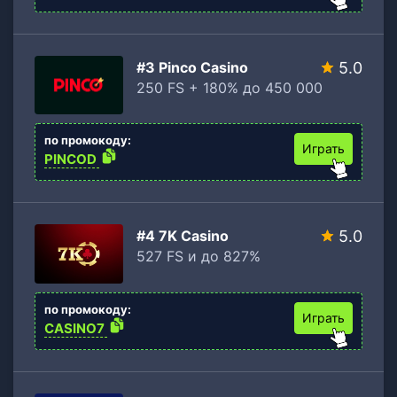
#3 Pinco Casino
5.0
250 FS + 180% до 450 000
по промокоду:
Играть
PINCOD
#4 7K Casino
5.0
527 FS и до 827%
по промокоду:
Играть
CASINO7