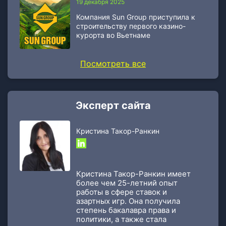
19 декабря 2025
Компания Sun Group приступила к
строительству первого казино-
курорта во Вьетнаме
Посмотреть все
Эксперт сайта
Кристина Такор-Ранкин
Кристина Такор-Ранкин имеет
более чем 25-летний опыт
работы в сфере ставок и
азартных игр. Она получила
степень бакалавра права и
политики, а также стала