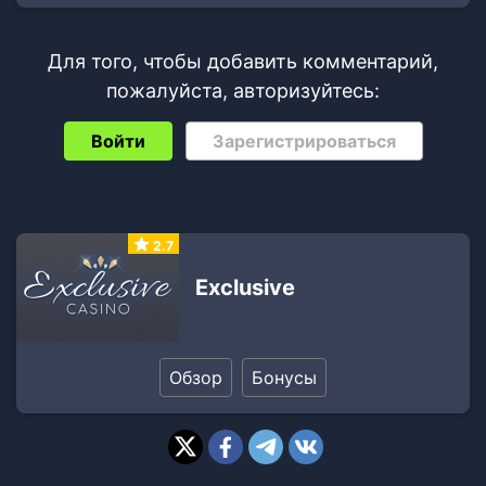
Для того, чтобы добавить комментарий,
пожалуйста, авторизуйтесь:
Войти
Зарегистрироваться
2.7
Exclusive
Обзор
Бонусы