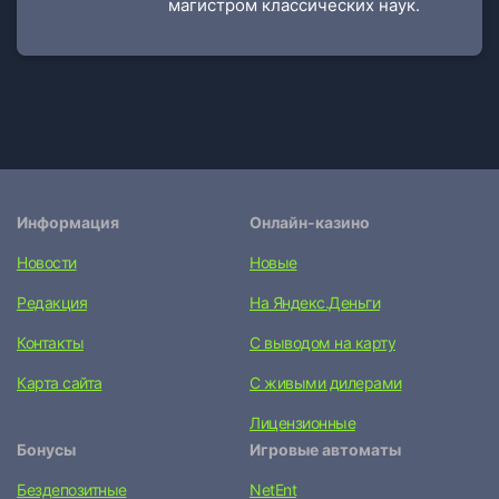
магистром классических наук.
Информация
Онлайн-казино
Новости
Новые
Редакция
На Яндекс.Деньги
Контакты
С выводом на карту
Карта сайта
С живыми дилерами
Лицензионные
Бонусы
Игровые автоматы
Бездепозитные
NetEnt