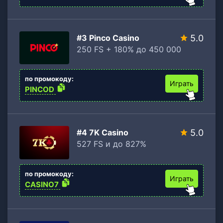
#3 Pinco Casino
5.0
250 FS + 180% до 450 000
по промокоду:
Играть
PINCOD
#4 7K Casino
5.0
527 FS и до 827%
по промокоду:
Играть
CASINO7