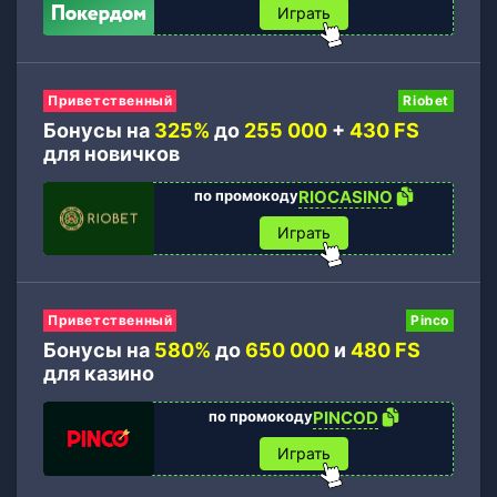
Играть
Приветственный
Riobet
Бонусы на
325%
до
255 000
+
430 FS
для новичков
по промокоду
RIOCASINO
Играть
Приветственный
Pinco
Бонусы на
580%
до
650 000
и
480 FS
для казино
по промокоду
PINCOD
Играть