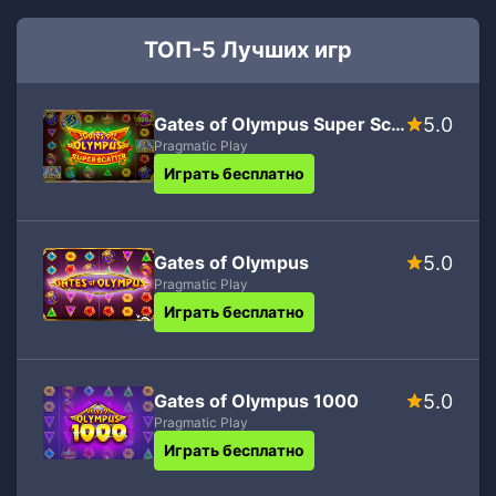
ТОП-5 Лучших игр
Gates of Olympus Super Scatter
5.0
Pragmatic Play
Играть бесплатно
Gates of Olympus
5.0
Pragmatic Play
Играть бесплатно
Gates of Olympus 1000
5.0
Pragmatic Play
Играть бесплатно