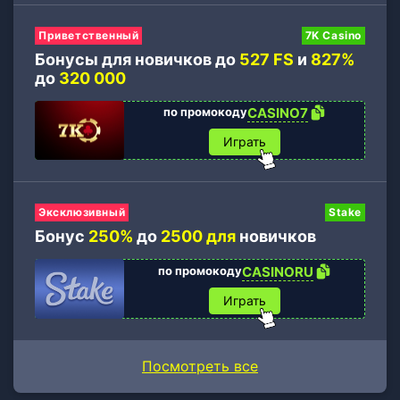
Приветственный
7K Casino
Бонусы для новичков до
527 FS
и
827%
до
320 000
по промокоду
CASINO7
Играть
Эксклюзивный
Stake
Бонус
250%
до
2500 для
новичков
по промокоду
CASINORU
Играть
Посмотреть все