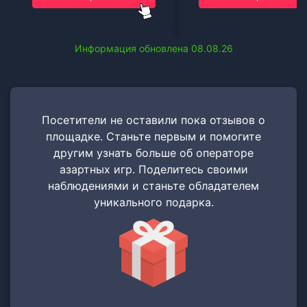
Информация обновлена 08.08.26
Посетители не оставили пока отзывов о
площадке. Станьте первым и помогите
другим узнать больше об операторе
азартных игр. Поделитесь своими
наблюдениями и станьте обладателем
уникального подарка.