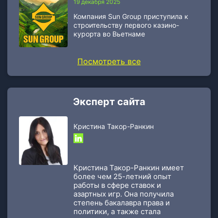
19 декабря 2025
Компания Sun Group приступила к
строительству первого казино-
курорта во Вьетнаме
Посмотреть все
Эксперт сайта
Кристина Такор-Ранкин
Кристина Такор-Ранкин имеет
более чем 25-летний опыт
работы в сфере ставок и
азартных игр. Она получила
степень бакалавра права и
политики, а также стала