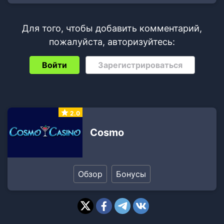
Для того, чтобы добавить комментарий,
пожалуйста, авторизуйтесь:
Войти
Зарегистрироваться
2.0
Cosmo
Обзор
Бонусы