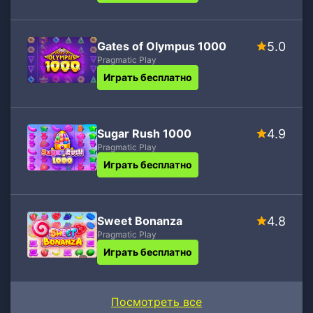
Gates of Olympus 1000
5.0
Pragmatic Play
Играть бесплатно
Sugar Rush 1000
4.9
Pragmatic Play
Играть бесплатно
Sweet Bonanza
4.8
Pragmatic Play
Играть бесплатно
Посмотреть все