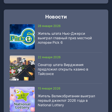
Новости
28 января 2026
Житель штата Нью-Джерси
выиграл главный приз местной
лотереи Pick 6
22 января 2026
Сенатор штата Вирджиния
предложил открыть казино в
Тайсонсе
15 января 2026
Житель Великобритании выиграл
первый джекпот 2026 года в
National Lottery