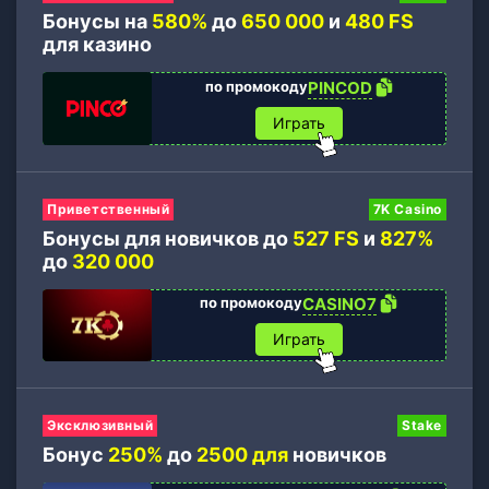
Бонусы на
580%
до
650 000
и
480 FS
для казино
по промокоду
PINCOD
Играть
Приветственный
7K Casino
Бонусы для новичков до
527 FS
и
827%
до
320 000
по промокоду
CASINO7
Играть
Эксклюзивный
Stake
Бонус
250%
до
2500 для
новичков