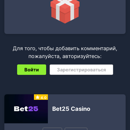
Для того, чтобы добавить комментарий,
пожалуйста, авторизуйтесь:
Войти
Зарегистрироваться
4.0
Bet25 Casino