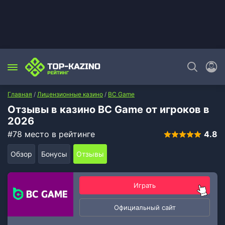
Главная
/
Лицензионные казино
/
BC Game
Отзывы в казино BC Game от игроков в
2026
#78 место в рейтинге
4.8
Обзор
Бонусы
Отзывы
Играть
Официальный сайт