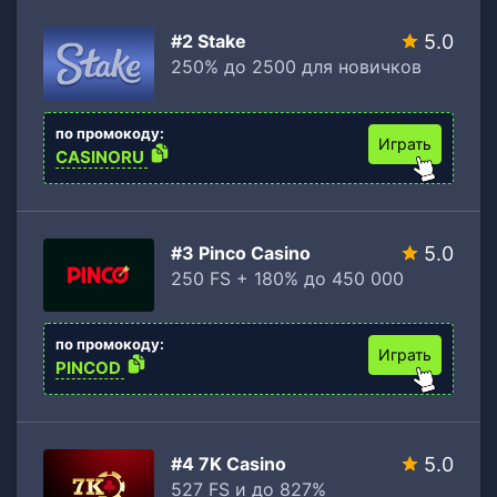
#2 Stake
5.0
250% до 2500 для новичков
по промокоду:
Играть
CASINORU
#3 Pinco Casino
5.0
250 FS + 180% до 450 000
по промокоду:
Играть
PINCOD
#4 7K Casino
5.0
527 FS и до 827%