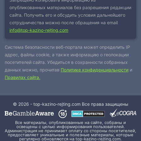
опубликованных материалов без разрешения редакции
сайта. Получить его и обсудить условия дальнейшего
сотрудничества можно после обращения на email
info@top-kazino-rejting.com
Система безопасности веб-портала может определить IP
адрес, файлы cookie, а также информацию о геолокации
посетителей сайта. Убедиться в сохранности собранных
данных можно, прочитав
Политике конфиденциальности
и
Правилах сайта.
© 2026 - top-kazino-rejting.com Все права защищены
Все материалы, опубликованные на сайте, собраны и
освещены с целью информирования пользователей.
Администрация не принимает оплату со стороны посетителей,
предоставляет уникальные и полезные материалы, которые
регулярно обновляются на top-kazino-rejting.com.