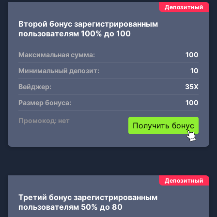
Депозитный
Второй бонус зарегистрированным
пользователям 100% до 100
Максимальная сумма:
100
Минимальный депозит:
10
Вейджер:
35X
Размер бонуса:
100
Промокод: нет
Получить бонус
Депозитный
Третий бонус зарегистрированным
пользователям 50% до 80