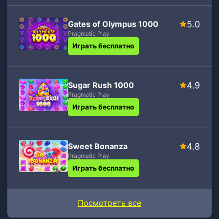
Gates of Olympus 1000
5.0
Pragmatic Play
Играть бесплатно
Sugar Rush 1000
4.9
Pragmatic Play
Играть бесплатно
Sweet Bonanza
4.8
Pragmatic Play
Играть бесплатно
Посмотреть все