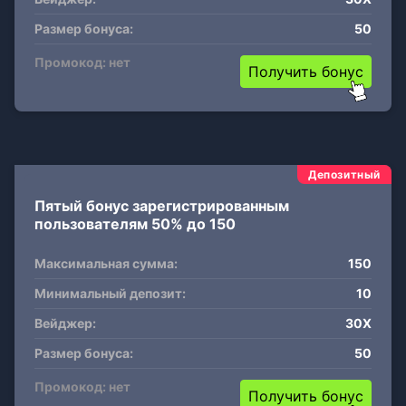
Размер бонуса:
50
Промокод: нет
Получить бонус
Депозитный
Пятый бонус зарегистрированным
пользователям 50% до 150
Максимальная сумма:
150
Минимальный депозит:
10
Вейджер:
30X
Размер бонуса:
50
Промокод: нет
Получить бонус