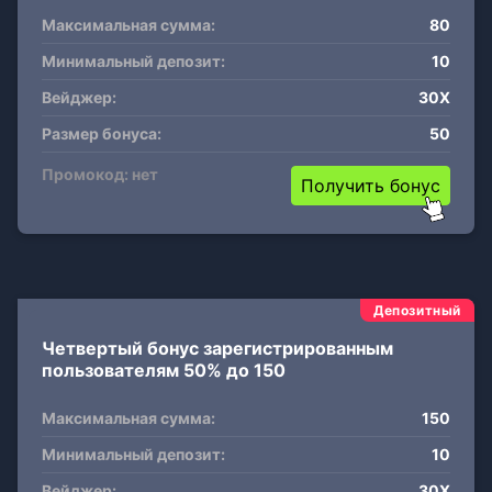
Максимальная сумма:
80
Минимальный депозит:
10
Вейджер:
30X
Размер бонуса:
50
Промокод: нет
Получить бонус
Депозитный
Четвертый бонус зарегистрированным
пользователям 50% до 150
Максимальная сумма:
150
Минимальный депозит:
10
Вейджер:
30X