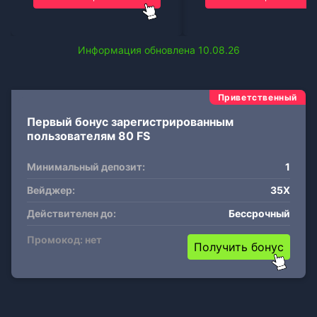
Информация обновлена 10.08.26
Приветственный
Первый бонус зарегистрированным
пользователям 80 FS
Минимальный депозит:
1
Вейджер:
35X
Действителен до:
Бессрочный
Промокод: нет
Получить бонус