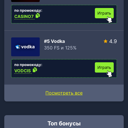
по промокоду:
Играть
CASINO7
#5 Vodka
4.9
350 FS и 125%
по промокоду:
Играть
VODCIS
Посмотреть все
Топ бонусы