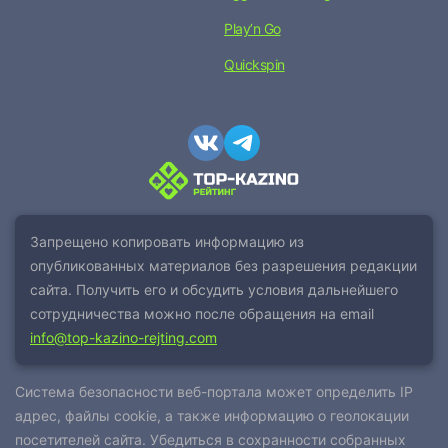
Play’n Go
Quickspin
Запрещено копировать информацию из
опубликованных материалов без разрешения редакции
сайта. Получить его и обсудить условия дальнейшего
сотрудничества можно после обращения на email
info@top-kazino-rejting.com
Система безопасности веб-портала может определить IP
адрес, файлы cookie, а также информацию о геолокации
посетителей сайта. Убедиться в сохранности собранных