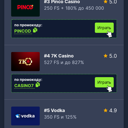
#3 Pinco Casino
5.0
250 FS + 180% до 450 000
по промокоду:
Играть
PINCOD
#4 7K Casino
5.0
527 FS и до 827%
по промокоду:
Играть
CASINO7
#5 Vodka
4.9
350 FS и 125%