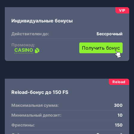
VIP
Индивидуальные бонусы
Действителен до:
Бессрочный
Промокод:
Получить бонус
CASINO
Reload
Reload-бонус до 150 FS
Максимальная сумма:
300
Минимальный депозит:
10
Фриспины:
150