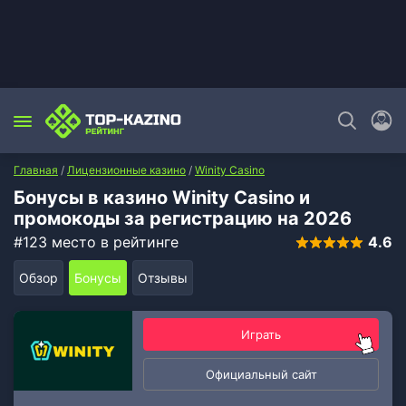
Главная
/
Лицензионные казино
/
Winity Casino
Бонусы в казино Winity Casino и
промокоды за регистрацию на 2026
#123 место в рейтинге
4.6
Обзор
Бонусы
Отзывы
Играть
Официальный сайт