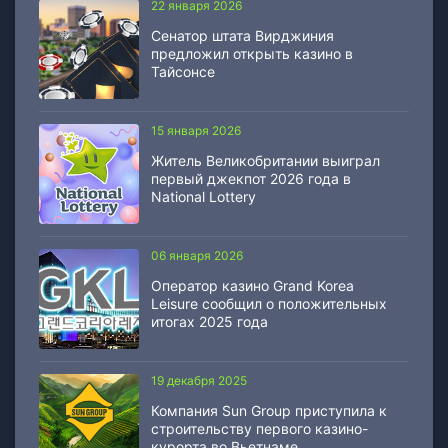
22 января 2026
Сенатор штата Вирджиния
предложил открыть казино в
Тайсонсе
15 января 2026
Житель Великобритании выиграл
первый джекпот 2026 года в
National Lottery
06 января 2026
Оператор казино Grand Korea
Leisure сообщил о положительных
итогах 2025 года
19 декабря 2025
Компания Sun Group приступила к
строительству первого казино-
курорта во Вьетнаме