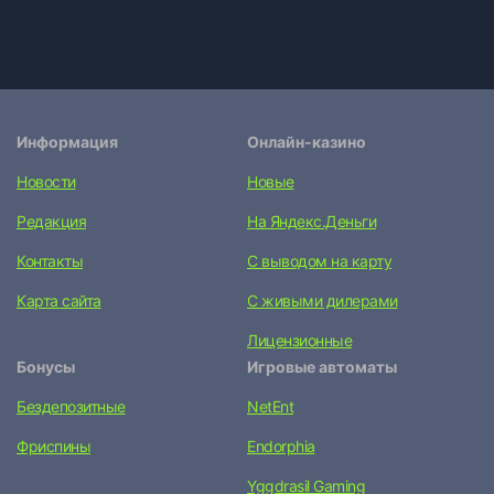
Информация
Онлайн-казино
Новости
Новые
Редакция
На Яндекс.Деньги
Контакты
С выводом на карту
Карта сайта
С живыми дилерами
Лицензионные
Бонусы
Игровые автоматы
Бездепозитные
NetEnt
Фриспины
Endorphia
Yggdrasil Gaming