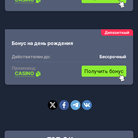
Депозитный
Бонус на день рождения
Действителен до:
Бессрочный
Промокод:
Получить бонус
CASINO