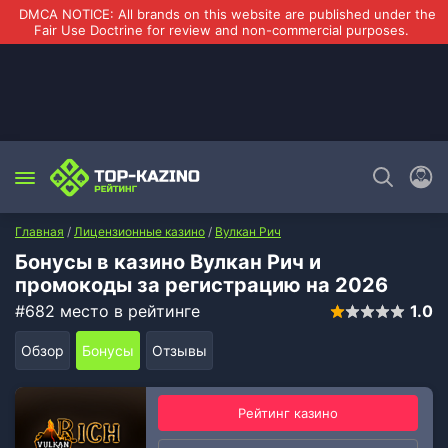
Главная
/
Лицензионные казино
/
Вулкан Рич
Бонусы в казино Вулкан Рич и
промокоды за регистрацию на 2026
#682 место в рейтинге
1.0
Обзор
Бонусы
Отзывы
Рейтинг казино