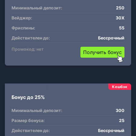
Минимальный депозит:
250
Вейджер:
30X
Фриспины:
55
Действителен до:
Бессрочный
Промокод: нет
Получить бонус
Кешбэк
Бонус до 25%
Минимальный депозит:
300
Размер бонуса:
25
Действителен до:
Бессрочный