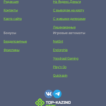
Редакция
На Яндекс.Деньги
Контакты
С выводом на карту
Карта сайта
С живыми дилерами
Лицензионные
Бонусы
Игровые автоматы
Бездепозитные
NetEnt
Фриспины
Endorphia
Yggdrasil Gaming
Play’n Go
Quickspin