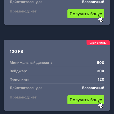
Действителен до:
Бессрочный
Промокод: нет
Получить бонус
Фриспины
120 FS
Минимальный депозит:
500
Вейджер:
30X
Фриспины:
120
Действителен до:
Бессрочный
Промокод: нет
Получить бонус