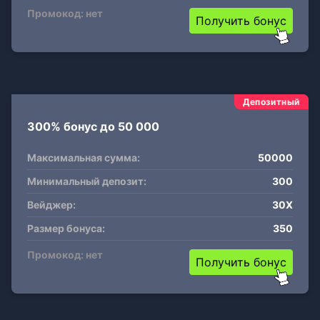
Промокод: нет
Получить бонус
Депозитный
300% бонус до 50 000
Максимальная сумма:
50000
Минимальный депозит:
300
Вейджер:
30X
Размер бонуса:
350
Промокод: нет
Получить бонус