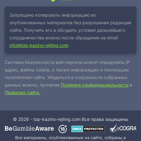
Запрещено копировать информацию из
опубликованных материалов без разрешения редакции
сайта. Получить его и обсудить условия дальнейшего
сотрудничества можно после обращения на email
info@top-kazino-rejting.com
Система безопасности веб-портала может определить IP
адрес, файлы cookie, а также информацию о геолокации
посетителей сайта. Убедиться в сохранности собранных
данных можно, прочитав
Политике конфиденциальности
и
Правилах сайта.
© 2026 - top-kazino-rejting.com Все права защищены
Все материалы, опубликованные на сайте, собраны и