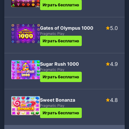
Играть бесплатно
Gates of Olympus 1000
5.0
Pragmatic Play
Играть бесплатно
Sugar Rush 1000
4.9
Pragmatic Play
Играть бесплатно
Sweet Bonanza
4.8
Pragmatic Play
Играть бесплатно