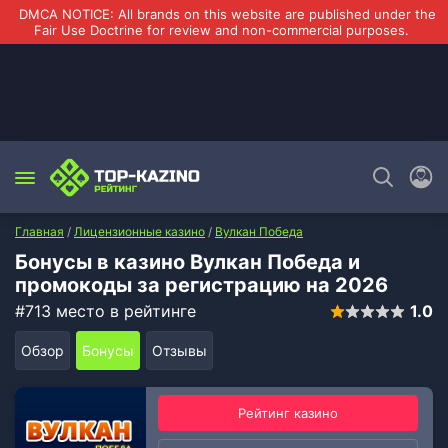
Главная
/
Лицензионные казино
/
Вулкан Победа
Бонусы в казино Вулкан Победа и
промокоды за регистрацию на 2026
#713 место в рейтинге
1.0
Обзор
Бонусы
Отзывы
Рейтинг казино