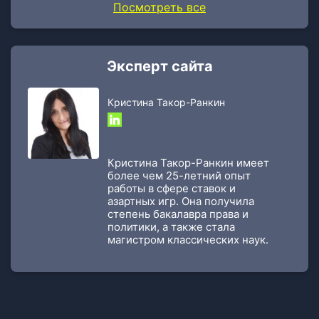
Посмотреть все
Эксперт сайта
Кристина Такор-Ранкин
Кристина Такор-Ранкин имеет
более чем 25-летний опыт
работы в сфере ставок и
азартных игр. Она получила
степень бакалавра права и
политики, а также стала
магистром классических наук.