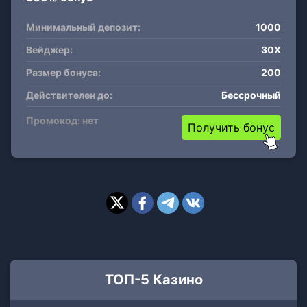
Минимальный депозит:
1000
Вейджер:
30X
Размер бонуса:
200
Действителен до:
Бессрочный
Промокод: нет
Получить бонус
ТОП-5 Казино