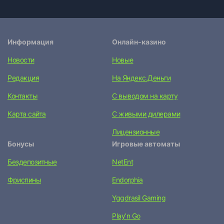
Информация
Онлайн-казино
Новости
Новые
Редакция
На Яндекс.Деньги
Контакты
С выводом на карту
Карта сайта
С живыми дилерами
Лицензионные
Бонусы
Игровые автоматы
Бездепозитные
NetEnt
Фриспины
Endorphia
Yggdrasil Gaming
Play’n Go