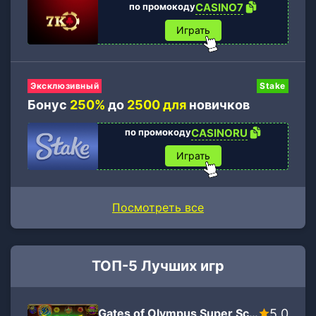
по промокоду
CASINO7
Играть
Эксклюзивный
Stake
Бонус
250%
до
2500 для
новичков
по промокоду
CASINORU
Играть
Посмотреть все
ТОП-5 Лучших игр
Gates of Olympus Super Scatter
5.0