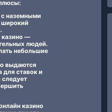
 плюсы:
 с наземными
е широкий
.
 казино —
тельных людей.
лать небольшие
но выдаются
 для ставок и
 следует
вершить
 онлайн казино