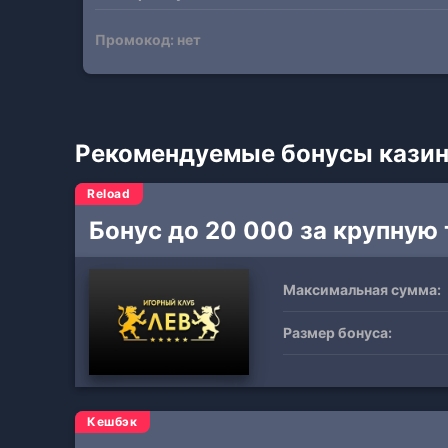
Промокод: нет
Рекомендуемые бонусы кази
Reload
Бонус до 20 000 за крупную
Максимальная сумма:
Размер бонуса:
Кешбэк