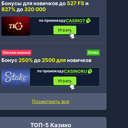
Бонусы для новичков до
527 FS
и
827%
до
320 000
по промокоду
CASINO7
Играть
Эксклюзивный
Stake
Бонус
250%
до
2500 для
новичков
по промокоду
CASINORU
Играть
Посмотреть все
ТОП-5 Казино