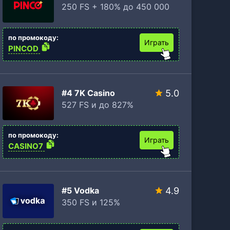
250 FS + 180% до 450 000
по промокоду:
Играть
PINCOD
#4 7K Casino
5.0
527 FS и до 827%
по промокоду:
Играть
CASINO7
#5 Vodka
4.9
350 FS и 125%