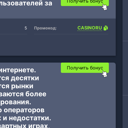
Получить бонус
льзователей за
CASINORU
5
Промокод:
Получить бонус
интернете.
ся десятки
тся рынки
ваются более
рования.
о операторов
 и недостатки.
зартных играх,