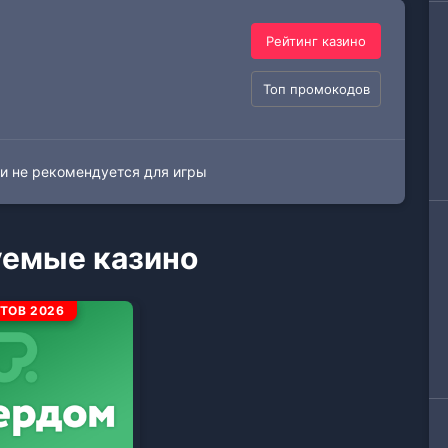
Рейтинг казино
Топ промокодов
ки не рекомендуется для игры
емые казино
ТОВ 2026