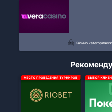
Казино категоричес
Рекоменду
МЕСТО ПРОВЕДЕНИЯ ТУРНИРОВ
ВЫБОР КЛИЕН