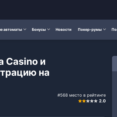
е автоматы
Бонусы
Новости
Покер-румы
По
a Casino и
страцию на
#568 место в рейтинге
2.0