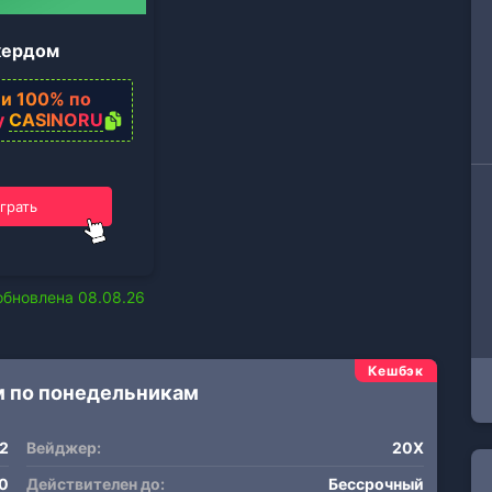
кердом
 и 100% по
у
CASINORU
грать
бновлена 08.08.26
Кешбэк
м по понедельникам
.2
Вейджер:
20X
0
Действителен до:
Бессрочный