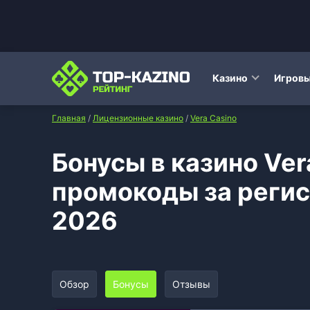
Казино
Игровы
Главная
/
Лицензионные казино
/
Vera Casino
Бонусы в казино Ver
промокоды за реги
2026
Обзор
Бонусы
Отзывы