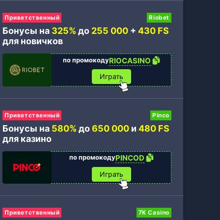
Приветственный
Riobet
Бонусы на
325%
до
255 000
+
430 FS
для новичков
по промокоду
RIOCASINO
Играть
Приветственный
Pinco
Бонусы на
580%
до
650 000
и
480 FS
для казино
по промокоду
PINCOD
Играть
Приветственный
7K Casino