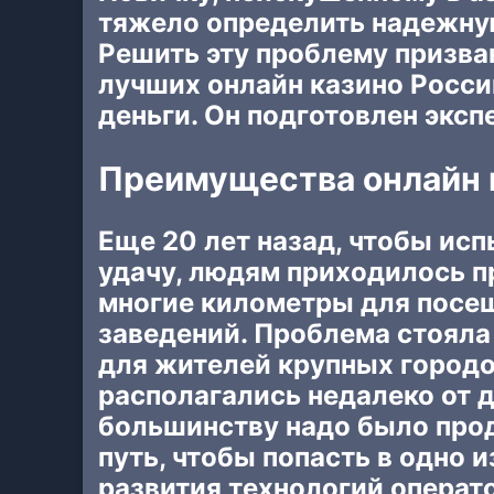
тяжело определить надежну
Решить эту проблему призва
лучших онлайн казино Росси
деньги. Он подготовлен эксп
Преимущества онлайн 
Еще 20 лет назад, чтобы ис
удачу, людям приходилось 
многие километры для посе
заведений. Проблема стояла
для жителей крупных городо
располагались недалеко от 
большинству надо было про
путь, чтобы попасть в одно и
развития технологий операт