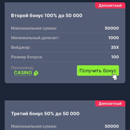
Депозитный
Второй бонус 100% до 50 000
Максимальная сумма:
50000
Минимальный депозит:
1000
Вейджер:
35X
Размер бонуса:
100
Промокод:
Получить бонус
CASINO
Депозитный
Третий бонус 50% до 50 000
Максимальная сумма:
50000