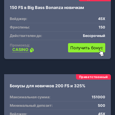
150 FS в Big Bass Bonanza новичкам
Вейджер:
45X
Фриспины:
150
Действителен до:
Бессрочный
Промокод:
Получить бонус
CASINO
Приветственный
Бонусы для новичков 200 FS и 325%
Максимальная сумма:
151000
Минимальный депозит:
500
Вейджер:
45X