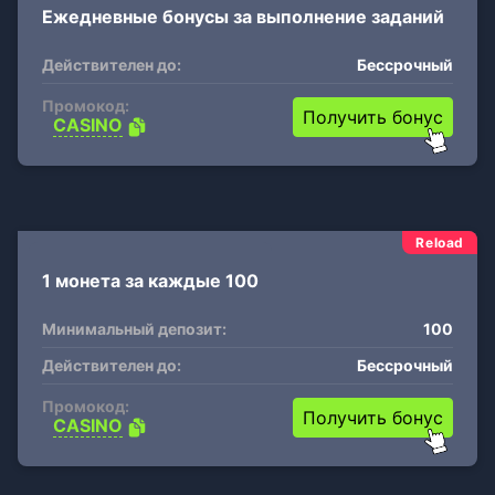
Ежедневные бонусы за выполнение заданий
Действителен до:
Бессрочный
Промокод:
Получить бонус
CASINO
Reload
1 монета за каждые 100
Минимальный депозит:
100
Действителен до:
Бессрочный
Промокод:
Получить бонус
CASINO