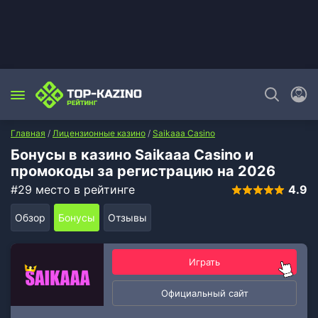
Главная
/
Лицензионные казино
/
Saikaaa Casino
Бонусы в казино Saikaaa Casino и
промокоды за регистрацию на 2026
#29 место в рейтинге
4.9
Обзор
Бонусы
Отзывы
Играть
Официальный сайт