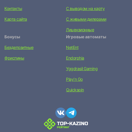
Контакты
С выводом на карту
Карта сайта
С живыми дилерами
Лицензионные
Бонусы
Игровые автоматы
Бездепозитные
NetEnt
Фриспины
Endorphia
Yggdrasil Gaming
Play’n Go
Quickspin