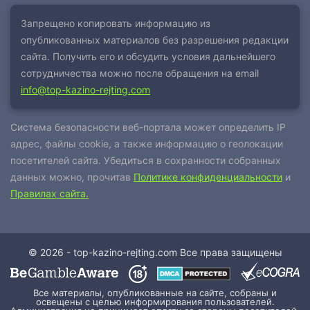
Запрещено копировать информацию из
опубликованных материалов без разрешения редакции
сайта. Получить его и обсудить условия дальнейшего
сотрудничества можно после обращения на email
info@top-kazino-rejting.com
Система безопасности веб-портала может определить IP
адрес, файлы cookie, а также информацию о геолокации
посетителей сайта. Убедиться в сохранности собранных
данных можно, прочитав
Политике конфиденциальности
и
Правилах сайта.
© 2026 - top-kazino-rejting.com Все права защищены
Все материалы, опубликованные на сайте, собраны и
освещены с целью информирования пользователей.