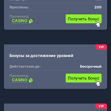
Фриспины:
200
Промокод:
Получить бонус
CASINO
VIP
Бонусы за достижение уровней
Действителен до:
Бессрочный
Промокод:
Получить бонус
CASINO
VIP