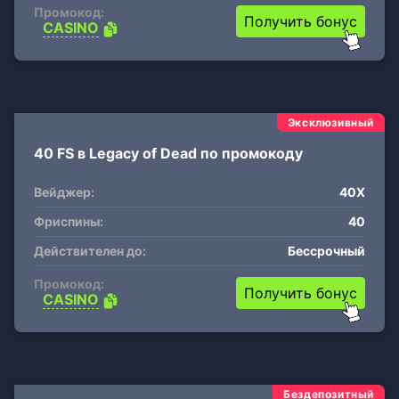
Промокод:
Получить бонус
CASINO
Эксклюзивный
40 FS в Legacy of Dead по промокоду
Вейджер:
40X
Фриспины:
40
Действителен до:
Бессрочный
Промокод:
Получить бонус
CASINO
Бездепозитный