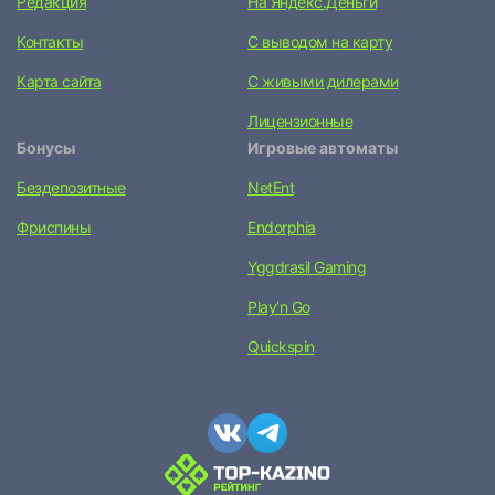
Редакция
На Яндекс.Деньги
Контакты
С выводом на карту
Карта сайта
С живыми дилерами
Лицензионные
Бонусы
Игровые автоматы
Бездепозитные
NetEnt
Фриспины
Endorphia
Yggdrasil Gaming
Play’n Go
Quickspin