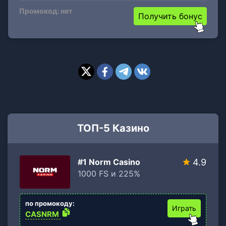
Промокод: нет
Получить бонус
ТОП-5 Казино
#1 Norm Casino
4.9
1000 FS и 225%
по промокоду:
Играть
CASNRM