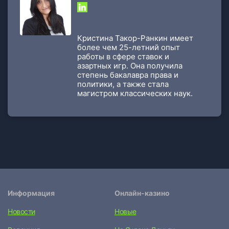
Кристина Такор-Ранкин имеет
более чем 25-летний опыт
работы в сфере ставок и
азартных игр. Она получила
степень бакалавра права и
политики, а также стала
магистром классических наук.
Информация
Онлайн-казино
Новости
Новые