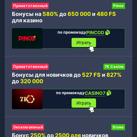
Приветственный
Pinco
Бонусы на
580%
до
650 000
и
480 FS
для казино
по промокоду
PINCOD
Играть
Приветственный
7K Casino
Бонусы для новичков до
527 FS
и
827%
до
320 000
по промокоду
CASINO7
Играть
Эксклюзивный
Stake
Бонус
250%
до
2500 для
новичков