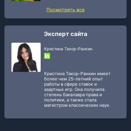
Посмотреть все
Эксперт сайта
Кристина Такор-Ранкин
Кристина Такор-Ранкин имеет
более чем 25-летний опыт
работы в сфере ставок и
азартных игр. Она получила
степень бакалавра права и
политики, а также стала
магистром классических наук.