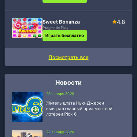
Sweet Bonanza
4.8
Pragmatic Play
Играть бесплатно
Посмотреть все
Новости
28 января 2026
Житель штата Нью-Джерси
выиграл главный приз местной
лотереи Pick 6
22 января 2026