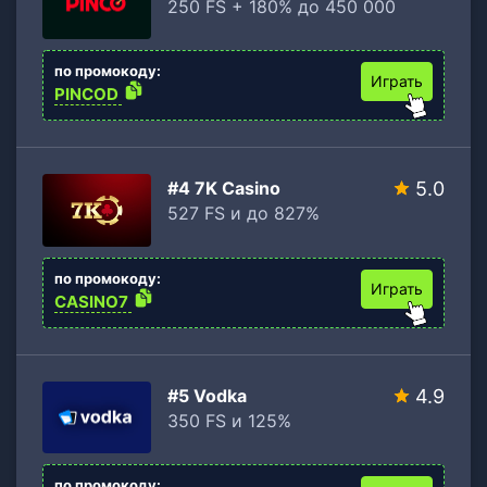
250 FS + 180% до 450 000
по промокоду:
Играть
PINCOD
#4 7K Casino
5.0
527 FS и до 827%
по промокоду:
Играть
CASINO7
#5 Vodka
4.9
350 FS и 125%
по промокоду: