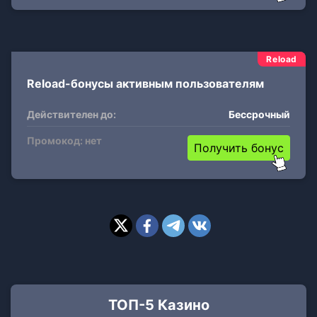
Reload
Reload-бонусы активным пользователям
Действителен до:
Бессрочный
Промокод: нет
Получить бонус
ТОП-5 Казино