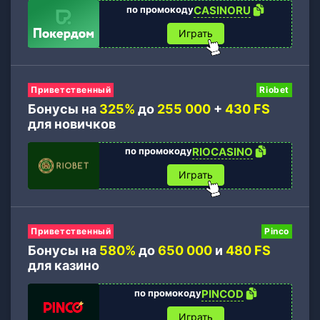
по промокоду
CASINORU
Играть
Приветственный
Riobet
Бонусы на
325%
до
255 000
+
430 FS
для новичков
по промокоду
RIOCASINO
Играть
Приветственный
Pinco
Бонусы на
580%
до
650 000
и
480 FS
для казино
по промокоду
PINCOD
Играть