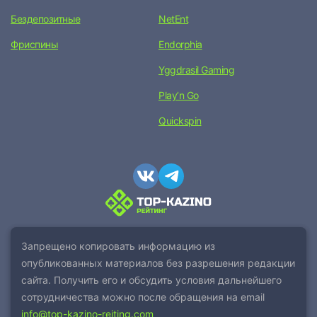
Бездепозитные
NetEnt
Фриспины
Endorphia
Yggdrasil Gaming
Play’n Go
Quickspin
Запрещено копировать информацию из
опубликованных материалов без разрешения редакции
сайта. Получить его и обсудить условия дальнейшего
сотрудничества можно после обращения на email
info@top-kazino-rejting.com