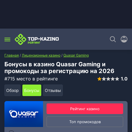
Главная
/
Лицензионные казино
/
Quasar Gaming
Бонусы в казино Quasar Gaming и
промокоды за регистрацию на 2026
#715 место в рейтинге
1.0
Обзор
Бонусы
Отзывы
Рейтинг казино
Топ промокодов