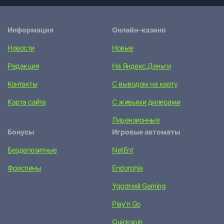
Информация
Онлайн-казино
Новости
Новые
Редакция
На Яндекс.Деньги
Контакты
С выводом на карту
Карта сайта
С живыми дилерами
Лицензионные
Бонусы
Игровые автоматы
Бездепозитные
NetEnt
Фриспины
Endorphia
Yggdrasil Gaming
Play’n Go
Quickspin