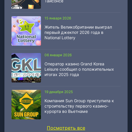
Тайсонсе
15 января 2026
Житель Великобритании выиграл
первый джекпот 2026 года в
National Lottery
06 января 2026
Оператор казино Grand Korea
Leisure сообщил о положительных
итогах 2025 года
19 декабря 2025
Компания Sun Group приступила к
строительству первого казино-
курорта во Вьетнаме
Посмотреть все