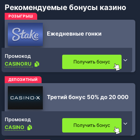
Рекомендуемые бонусы казино
РОЗЫГРЫШ
Ежедневные гонки
Промокод
Получить бонус
CASINORU
ДЕПОЗИТНЫЙ
Третий бонус 50% до 20 000
Промокод
Получить бонус
CASINO