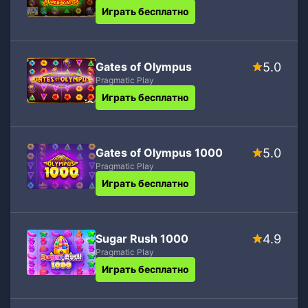
Играть бесплатно
Gates of Olympus
5.0
Pragmatic Play
Играть бесплатно
Gates of Olympus 1000
5.0
Pragmatic Play
Играть бесплатно
Sugar Rush 1000
4.9
Pragmatic Play
Играть бесплатно