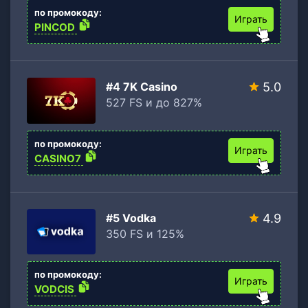
по промокоду:
Играть
PINCOD
#4 7K Casino
5.0
527 FS и до 827%
по промокоду:
Играть
CASINO7
#5 Vodka
4.9
350 FS и 125%
по промокоду:
Играть
VODCIS