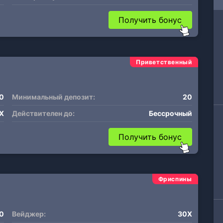
Получить бонус
Приветственный
0
Минимальный депозит:
20
X
Действителен до:
Бессрочный
Получить бонус
Фриспины
0
Вейджер:
30X