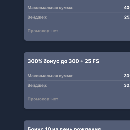
Максимальная сумма:
40
Вейджер:
25
Промокод: нет
300% бонус до 300 + 25 FS
Максимальная сумма:
30
Вейджер:
30
Промокод: нет
Бонус 10 на день рождения