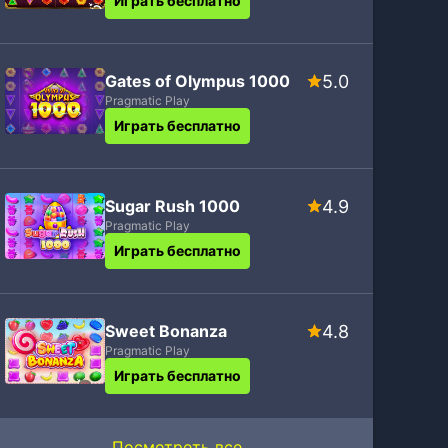
Играть бесплатно
Gates of Olympus 1000
5.0
Pragmatic Play
Играть бесплатно
Sugar Rush 1000
4.9
Pragmatic Play
Играть бесплатно
Sweet Bonanza
4.8
Pragmatic Play
Играть бесплатно
Посмотреть все