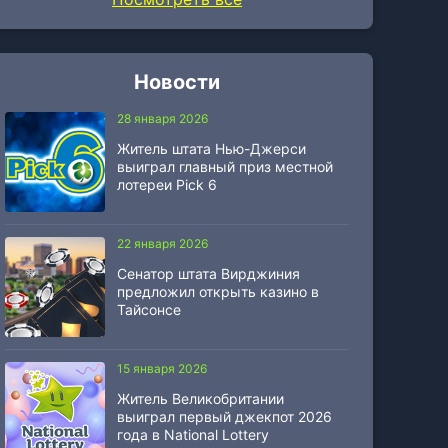
Новости
28 января 2026
Житель штата Нью-Джерси
выиграл главный приз местной
лотереи Pick 6
22 января 2026
Сенатор штата Вирджиния
предложил открыть казино в
Тайсонсе
15 января 2026
Житель Великобритании
выиграл первый джекпот 2026
года в National Lottery