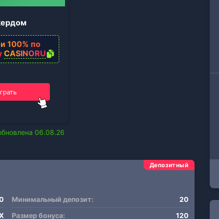
кердом
 и 100% по
у
CASINORU
грать
бновлена 06.08.26
Депозитный
0
Минимальный депозит:
20
X
Размер бонуса:
120