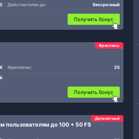
0
Действителен до:
Бессрочный
Получить бонус
Фриспины
X
Фриспины:
25
й
Получить бонус
Депозитный
м пользователям до 100 + 50 FS