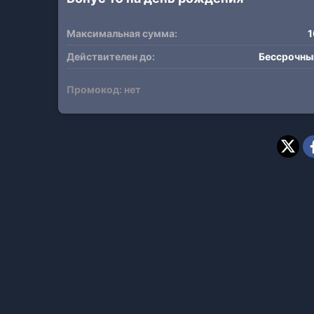
Максимальная сумма:
1
Действителен до:
Бессрочны
Промокод: нет