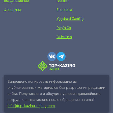
Бездепозитные
NetEnt
Фриспины
Endorphia
Yggdrasil Gaming
Play’n Go
Quickspin
Запрещено копировать информацию из
опубликованных материалов без разрешения редакции
сайта. Получить его и обсудить условия дальнейшего
сотрудничества можно после обращения на email
info@top-kazino-rejting.com