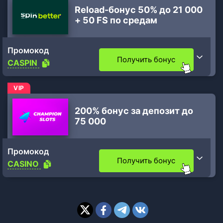
Reload-бонус 50% до 21 000
+ 50 FS по средам
Промокод
Получить бонус
CASPIN
VIP
200% бонус за депозит до
75 000
Промокод
Получить бонус
CASINO