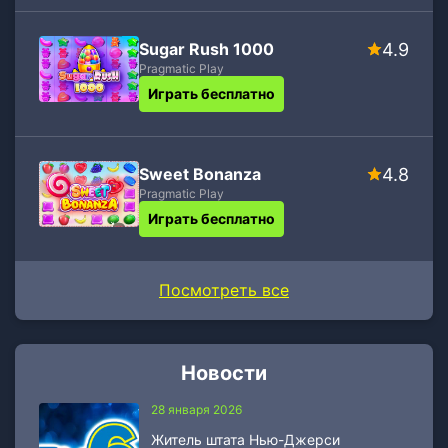
Sugar Rush 1000
4.9
Pragmatic Play
Играть бесплатно
Sweet Bonanza
4.8
Pragmatic Play
Играть бесплатно
Посмотреть все
Новости
28 января 2026
Житель штата Нью-Джерси