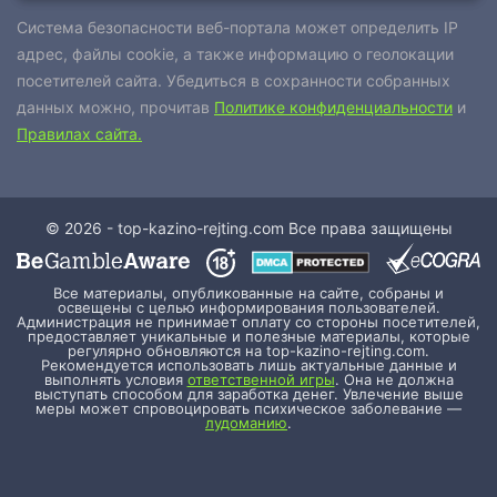
Система безопасности веб-портала может определить IP
адрес, файлы cookie, а также информацию о геолокации
посетителей сайта. Убедиться в сохранности собранных
данных можно, прочитав
Политике конфиденциальности
и
Правилах сайта.
© 2026 - top-kazino-rejting.com Все права защищены
Все материалы, опубликованные на сайте, собраны и
освещены с целью информирования пользователей.
Администрация не принимает оплату со стороны посетителей,
предоставляет уникальные и полезные материалы, которые
регулярно обновляются на top-kazino-rejting.com.
Рекомендуется использовать лишь актуальные данные и
выполнять условия
ответственной игры
. Она не должна
выступать способом для заработка денег. Увлечение выше
меры может спровоцировать психическое заболевание —
лудоманию
.