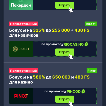
Играть
Приветственный
Riobet
Бонусы на
325%
до
255 000
+
430 FS
для новичков
по промокоду
RIOCASINO
Играть
Приветственный
Pinco
Бонусы на
580%
до
650 000
и
480 FS
для казино
по промокоду
PINCOD
Играть