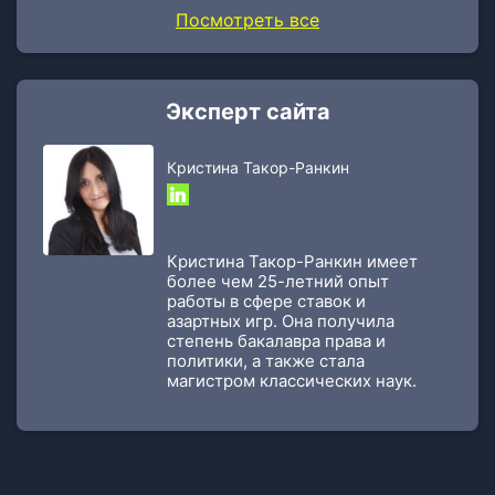
Посмотреть все
Эксперт сайта
Кристина Такор-Ранкин
Кристина Такор-Ранкин имеет
более чем 25-летний опыт
работы в сфере ставок и
азартных игр. Она получила
степень бакалавра права и
политики, а также стала
магистром классических наук.