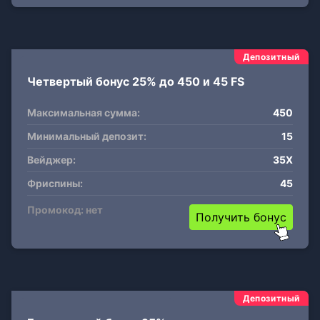
Депозитный
Четвертый бонус 25% до 450 и 45 FS
Максимальная сумма:
450
Минимальный депозит:
15
Вейджер:
35X
Фриспины:
45
Промокод: нет
Получить бонус
Депозитный