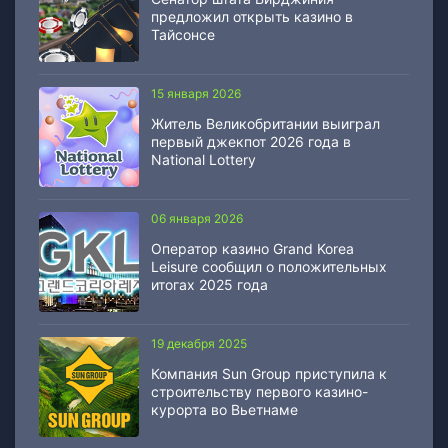
предложил открыть казино в
Тайсонсе
15 января 2026
Житель Великобритании выиграл
первый джекпот 2026 года в
National Lottery
06 января 2026
Оператор казино Grand Korea
Leisure сообщил о положительных
итогах 2025 года
19 декабря 2025
Компания Sun Group приступила к
строительству первого казино-
курорта во Вьетнаме