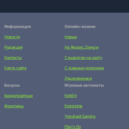
Информация
Онлайн-казино
Новости
Новые
Редакция
На Яндекс.Деньги
Контакты
С выводом на карту
Карта сайта
С живыми дилерами
Лицензионные
Бонусы
Игровые автоматы
Бездепозитные
NetEnt
Фриспины
Endorphia
Yggdrasil Gaming
Play’n Go