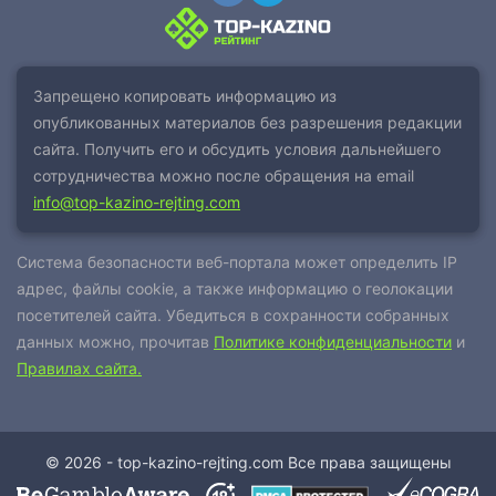
Запрещено копировать информацию из
опубликованных материалов без разрешения редакции
сайта. Получить его и обсудить условия дальнейшего
сотрудничества можно после обращения на email
info@top-kazino-rejting.com
Система безопасности веб-портала может определить IP
адрес, файлы cookie, а также информацию о геолокации
посетителей сайта. Убедиться в сохранности собранных
данных можно, прочитав
Политике конфиденциальности
и
Правилах сайта.
© 2026 - top-kazino-rejting.com Все права защищены