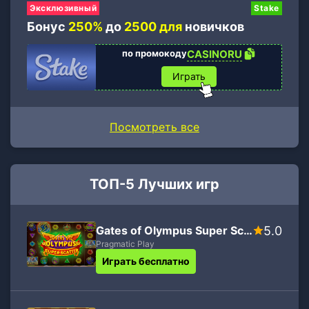
Эксклюзивный
Stake
Бонус
250%
до
2500 для
новичков
по промокоду
CASINORU
Играть
Посмотреть все
ТОП-5 Лучших игр
Gates of Olympus Super Scatter
5.0
Pragmatic Play
Играть бесплатно