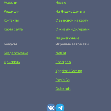
Новости
Новые
Редакция
На Яндекс.Деньги
Контакты
С выводом на карту
Карта сайта
С живыми дилерами
Лицензионные
Бонусы
Игровые автоматы
Бездепозитные
NetEnt
Фриспины
Endorphia
Yggdrasil Gaming
Play’n Go
Quickspin