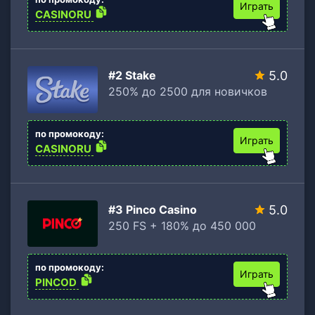
Играть
CASINORU
#2 Stake
5.0
250% до 2500 для новичков
по промокоду:
Играть
CASINORU
#3 Pinco Casino
5.0
250 FS + 180% до 450 000
по промокоду:
Играть
PINCOD