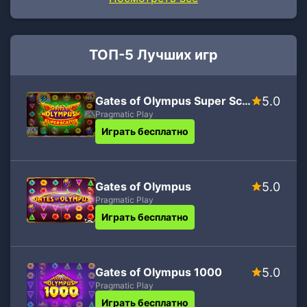
ТОП-5 Лучших игр
Gates of Olympus Super Scatter
5.0
Pragmatic Play
Играть бесплатно
Gates of Olympus
5.0
Pragmatic Play
Играть бесплатно
Gates of Olympus 1000
5.0
Pragmatic Play
Играть бесплатно