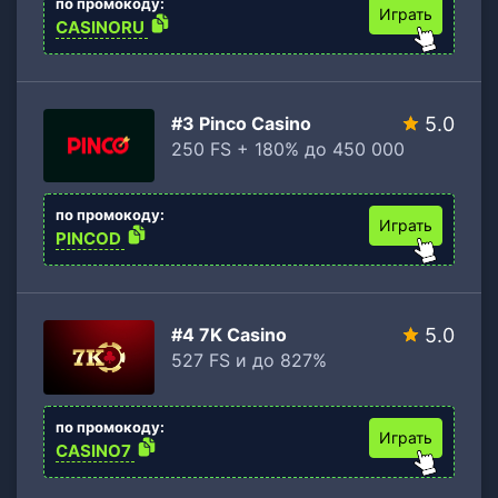
по промокоду:
Играть
CASINORU
#3 Pinco Casino
5.0
250 FS + 180% до 450 000
по промокоду:
Играть
PINCOD
#4 7K Casino
5.0
527 FS и до 827%
по промокоду:
Играть
CASINO7