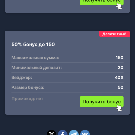
Депозитный
50% бонус до 150
Максимальная сумма:
150
Минимальный депозит:
20
Вейджер:
40X
Размер бонуса:
50
Промокод: нет
Получить бонус