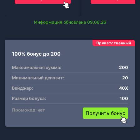
Информация обновлена 09.08.26
Приветственный
100% бонус до 200
Максимальная сумма:
200
Минимальный депозит:
20
Вейджер:
40X
Размер бонуса:
100
Промокод: нет
Получить бонус