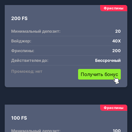
Фриспины
200 FS
Минимальный депозит:
20
Вейджер:
40X
Фриспины:
200
Действителен до:
Бессрочный
Промокод: нет
Получить бонус
Фриспины
100 FS
Минимальный депозит:
100