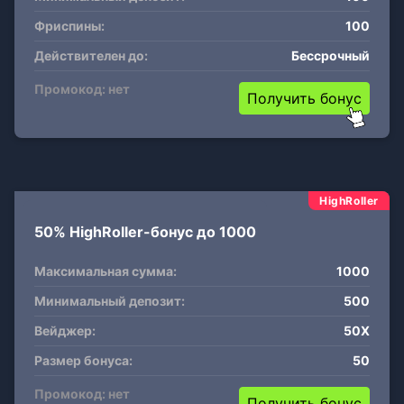
Фриспины:
100
Действителен до:
Бессрочный
Промокод: нет
Получить бонус
HighRoller
50% HighRoller-бонус до 1000
Максимальная сумма:
1000
Минимальный депозит:
500
Вейджер:
50X
Размер бонуса:
50
Промокод: нет
Получить бонус