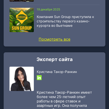
19 декабря 2025
Компания Sun Group приступила к
строительству первого казино-
курорта во Вьетнаме
Посмотреть все
Эксперт сайта
Кристина Такор-Ранкин
Кристина Такор-Ранкин имеет
более чем 25-летний опыт
работы в сфере ставок и
азартных игр. Она получила