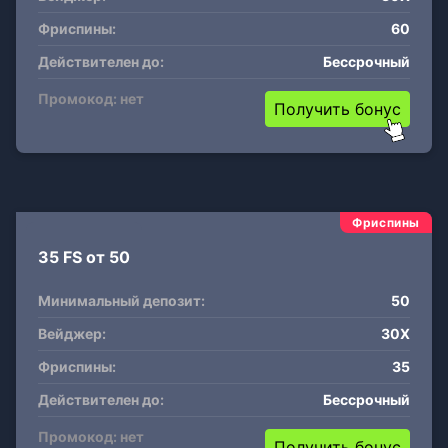
Фриспины:
60
Действителен до:
Бессрочный
Промокод: нет
Получить бонус
Фриспины
35 FS от 50
Минимальный депозит:
50
Вейджер:
30X
Фриспины:
35
Действителен до:
Бессрочный
Промокод: нет
Получить бонус