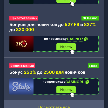
Приветственный
7K Casino
Бонусы для новичков до
527 FS
и
827%
до
320 000
по промокоду
CASINO7
Играть
Эксклюзивный
Stake
Бонус
250%
до
2500 для
новичков
по промокоду
CASINORU
Играть
Посмотреть все