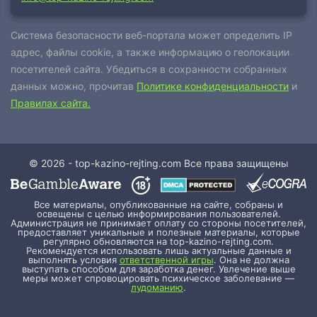
Система безопасности веб-портала может определить IP
адрес, файлы cookie, а также информацию о геолокации
посетителей сайта. Убедиться в сохранности собранных
данных можно, прочитав
Политике конфиденциальности
и
Правилах сайта.
© 2026 - top-kazino-rejting.com Все права защищены
Все материалы, опубликованные на сайте, собраны и
освещены с целью информирования пользователей.
Администрация не принимает оплату со стороны посетителей,
предоставляет уникальные и полезные материалы, которые
регулярно обновляются на top-kazino-rejting.com.
Рекомендуется использовать лишь актуальные данные и
выполнять условия
ответственной игры
. Она не должна
выступать способом для заработка денег. Увлечение выше
меры может спровоцировать психическое заболевание —
лудоманию
.