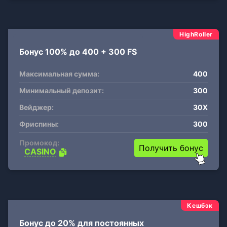
HighRoller
Бонус 100% до 400 + 300 FS
Максимальная сумма:
400
Минимальный депозит:
300
Вейджер:
30X
Фриспины:
300
Промокод:
Получить бонус
CASINO
Кешбэк
Бонус до 20% для постоянных