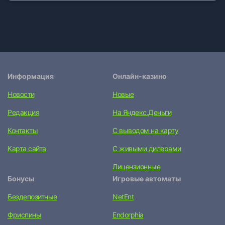
Информация
Онлайн-казино
Новости
Новые
Редакция
На Яндекс.Деньги
Контакты
С выводом на карту
Карта сайта
С живыми дилерами
Лицензионные
Бонусы
Игровые автоматы
Бездепозитные
NetEnt
Фриспины
Endorphia