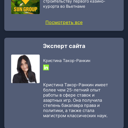
строительству первого казино-
курорта во Вьетнаме
Посмотреть все
Эксперт сайта
Кристина Такор-Ранкин
Кристина Такор-Ранкин имеет
более чем 25-летний опыт
работы в сфере ставок и
азартных игр. Она получила
степень бакалавра права и
политики, а также стала
магистром классических наук.