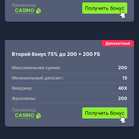
Промокод:
Получить бонус
CASINO
Депозитный
Второй бонус 75% до 200 + 200 FS
Максимальная сумма:
200
Минимальный депозит:
15
Вейджер:
40X
Фриспины:
200
Промокод:
Получить бонус
CASINO