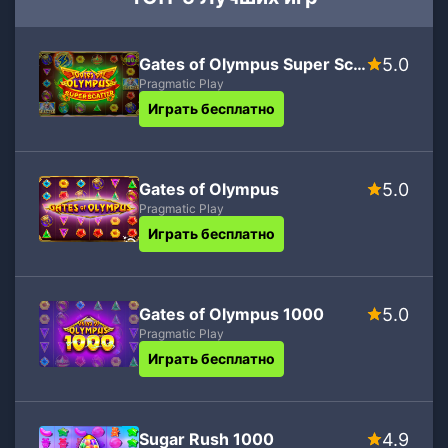
Gates of Olympus Super Scatter
5.0
Pragmatic Play
Играть бесплатно
Gates of Olympus
5.0
Pragmatic Play
Играть бесплатно
Gates of Olympus 1000
5.0
Pragmatic Play
Играть бесплатно
Sugar Rush 1000
4.9