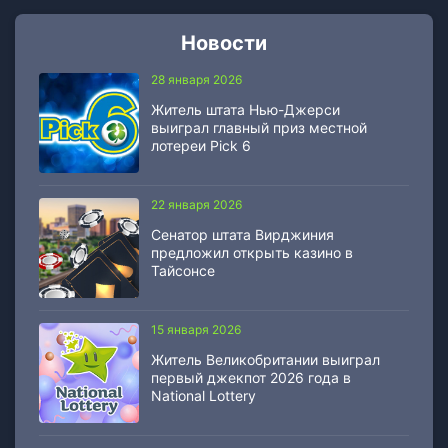
Новости
28 января 2026
Житель штата Нью-Джерси
выиграл главный приз местной
лотереи Pick 6
22 января 2026
Сенатор штата Вирджиния
предложил открыть казино в
Тайсонсе
15 января 2026
Житель Великобритании выиграл
первый джекпот 2026 года в
National Lottery