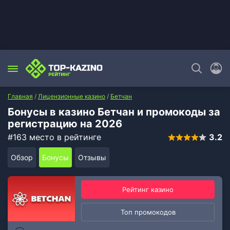
Главная
/
Лицензионные казино
/
Бетчан
Бонусы в казино Бетчан и промокоды за
регистрацию на 2026
#163 место в рейтинге
3.2
Обзор
Бонусы
Отзывы
Рейтинг казино
Топ промокодов