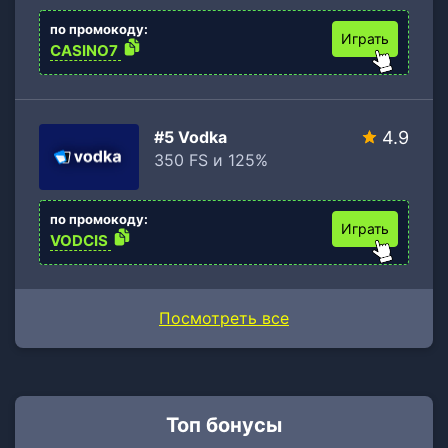
по промокоду:
Играть
CASINO7
#5 Vodka
4.9
350 FS и 125%
по промокоду:
Играть
VODCIS
Посмотреть все
Топ бонусы