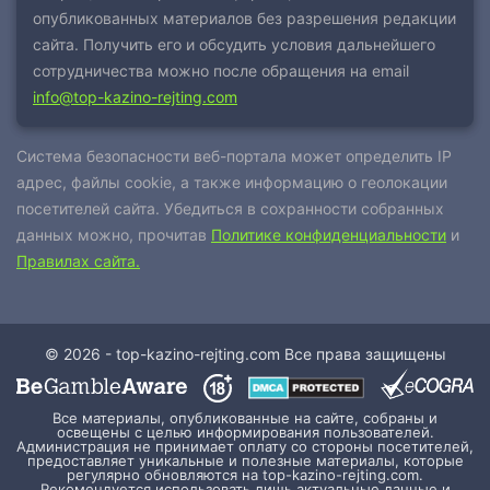
опубликованных материалов без разрешения редакции
сайта. Получить его и обсудить условия дальнейшего
сотрудничества можно после обращения на email
info@top-kazino-rejting.com
Система безопасности веб-портала может определить IP
адрес, файлы cookie, а также информацию о геолокации
посетителей сайта. Убедиться в сохранности собранных
данных можно, прочитав
Политике конфиденциальности
и
Правилах сайта.
© 2026 - top-kazino-rejting.com Все права защищены
Все материалы, опубликованные на сайте, собраны и
освещены с целью информирования пользователей.
Администрация не принимает оплату со стороны посетителей,
предоставляет уникальные и полезные материалы, которые
регулярно обновляются на top-kazino-rejting.com.
Рекомендуется использовать лишь актуальные данные и