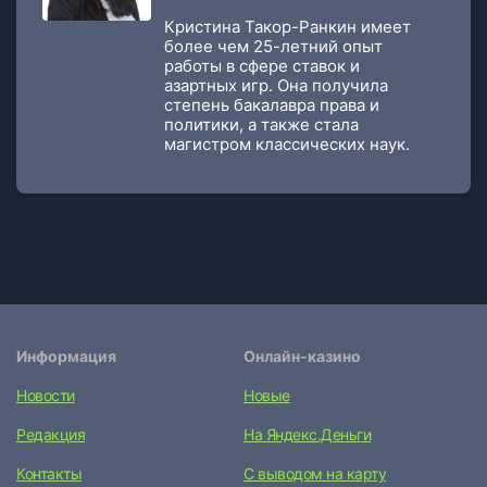
Кристина Такор-Ранкин имеет
более чем 25-летний опыт
работы в сфере ставок и
азартных игр. Она получила
степень бакалавра права и
политики, а также стала
магистром классических наук.
Информация
Онлайн-казино
Новости
Новые
Редакция
На Яндекс.Деньги
Контакты
С выводом на карту