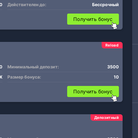
0
Действителен до:
Бессрочный
Получить бонус
Reload
0
Минимальный депозит:
3500
X
Размер бонуса:
10
Получить бонус
Депозитный