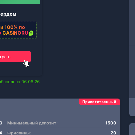
кердом
 и 100% по
у
CASINORU
грать
бновлена 06.08.26
Приветственный
0
Минимальный депозит:
1500
X
Фриспины:
20