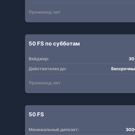
Промокод: нет
50 FS по субботам
Вейджер:
30
Действителен до:
Бессрочны
Промокод: нет
50 FS
Минимальный депозит:
300