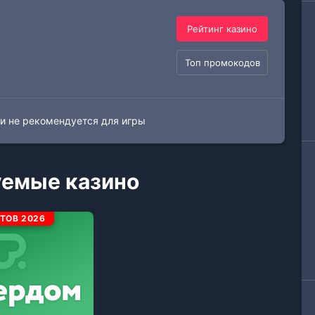
Рейтинг казино
Топ промокодов
ки не рекомендуется для игры
емые казино
ТОВ 2026