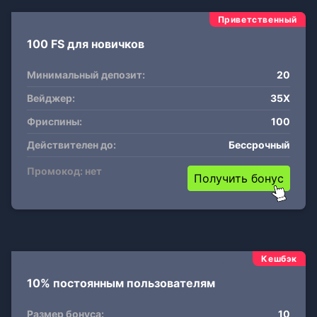
Приветственный
100 FS для новичков
Минимальный депозит:
20
Вейджер:
35X
Фриспины:
100
Действителен до:
Бессрочный
Промокод: нет
Получить бонус
Кешбэк
10% постоянным пользователям
Размер бонуса:
10