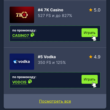
#4 7K Casino
5.0
527 FS и до 827%
по промокоду:
Играть
CASINO7
#5 Vodka
4.9
350 FS и 125%
по промокоду:
Играть
VODCIS
Посмотреть все