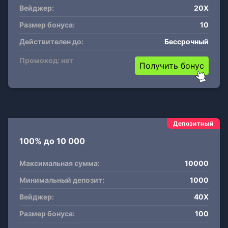
Вейджер:
20X
Размер бонуса:
10
Действителен до:
Бессрочный
Промокод: нет
Получить бонус
Депозитный
100% до 10 000
Максимальная сумма:
10000
Минимальный депозит:
1000
Вейджер:
40X
Размер бонуса:
100