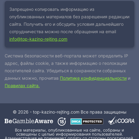
Запрещено копировать информацию из
опубликованных материалов без разрешения редакции
сайта. Получить его и обсудить условия дальнейшего
сотрудничества можно после обращения на email
info@top-kazino-rejting.com
Система безопасности веб-портала может определить IP
адрес, файлы cookie, а также информацию о геолокации
посетителей сайта. Убедиться в сохранности собранных
данных можно, прочитав
Политике конфиденциальности
и
Правилах сайта.
© 2026 - top-kazino-rejting.com Все права защищены
Все материалы, опубликованные на сайте, собраны и
освещены с целью информирования пользователей.
Администрация не принимает оплату со стороны посетителей,