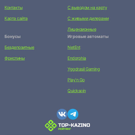
Контакты
С выводом на карту
Карта сайта
С живыми дилерами
Лицензионные
Бонусы
Игровые автоматы
Бездепозитные
NetEnt
Фриспины
Endorphia
Yggdrasil Gaming
Play’n Go
Quickspin