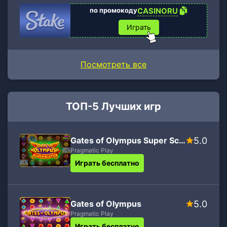
по промокоду
CASINORU
Играть
Посмотреть все
ТОП-5 Лучших игр
Gates of Olympus Super Scatter
5.0
Pragmatic Play
Играть бесплатно
Gates of Olympus
5.0
Pragmatic Play
Играть бесплатно