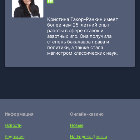
Кристина Такор-Ранкин имеет
более чем 25-летний опыт
работы в сфере ставок и
азартных игр. Она получила
степень бакалавра права и
политики, а также стала
магистром классических наук.
Информация
Онлайн-казино
Новости
Новые
Редакция
На Яндекс.Деньги