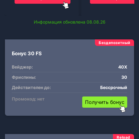
Информация обновлена 08.08.26
Бездепозитный
Бонус 30 FS
Вейджер:
40X
Фриспины:
30
Действителен до:
Бессрочный
Промокод: нет
Получить бонус
Reload