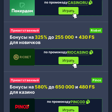
по промокоду
CASINORU
Играть
Приветственный
Riobet
Бонусы на
325%
до
255 000
+
430 FS
для новичков
по промокоду
RIOCASINO
Играть
Приветственный
Pinco
Бонусы на
580%
до
650 000
и
480 FS
для казино
по промокоду
PINCOD
Играть