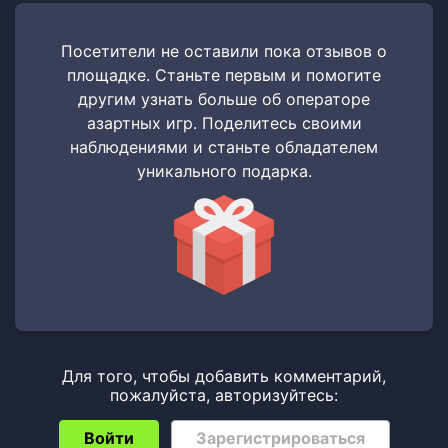
Посетители не оставили пока отзывов о
площадке. Станьте первым и помогите
другим узнать больше об операторе
азартных игр. Поделитесь своими
наблюдениями и станьте обладателем
уникального подарка.
Для того, чтобы добавить комментарий,
пожалуйста, авторизуйтесь:
Войти
Зарегистрироваться