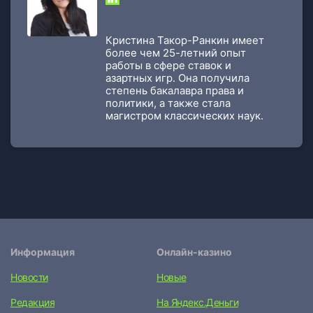
Кристина Такор-Ранкин имеет
более чем 25-летний опыт
работы в сфере ставок и
азартных игр. Она получила
степень бакалавра права и
политики, а также стала
магистром классических наук.
Информация
Онлайн-казино
Новости
Новые
Редакция
На Яндекс.Деньги