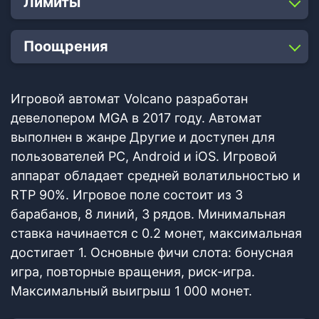
Лимиты
Поощрения
Игровой автомат Volcano разработан
девелопером MGA в 2017 году. Автомат
выполнен в жанре Другие и доступен для
пользователей РС, Android и iOS. Игровой
аппарат обладает средней волатильностью и
RTP 90%. Игровое поле состоит из 3
барабанов, 8 линий, 3 рядов. Минимальная
ставка начинается с 0.2 монет, максимальная
достигает 1. Основные фичи слота: бонусная
игра, повторные вращения, риск-игра.
Максимальный выигрыш 1 000 монет.