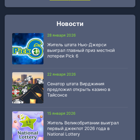
Новости
28 января 2026
Житель штата Нью-Джерси
выиграл главный приз местной
лотереи Pick 6
22 января 2026
Сенатор штата Вирджиния
предложил открыть казино в
Тайсонсе
15 января 2026
Житель Великобритании выиграл
первый джекпот 2026 года в
National Lottery