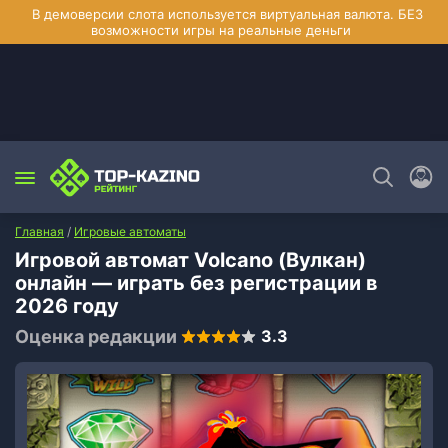
Главная
/
Игровые автоматы
Игровой автомат
Volcano (Вулкан)
онлайн — играть без регистрации в
2026 году
Оценка редакции
3.3