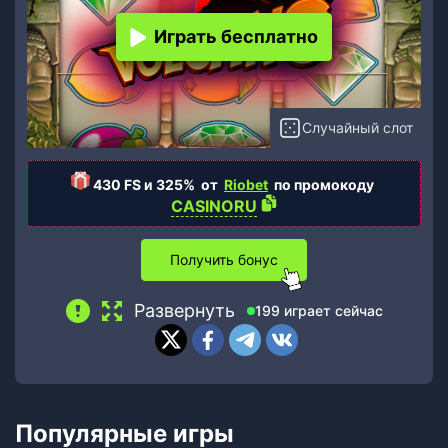
Играть бесплатно
Случайный слот
430 FS и 325%
от
Riobet
по промокоду
CASINORU
Получить бонус
Развернуть
199 играет сейчас
Популярные игры