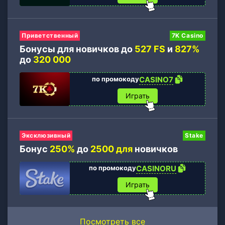
Приветственный
7K Casino
Бонусы для новичков до
527 FS
и
827%
до
320 000
по промокоду
CASINO7
Играть
Эксклюзивный
Stake
Бонус
250%
до
2500 для
новичков
по промокоду
CASINORU
Играть
Посмотреть все