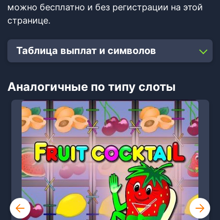
можно бесплатно и без регистрации на этой
странице.
Таблица выплат и символов
Аналогичные по типу слоты