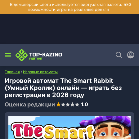
Главная
/
Игровые автоматы
Игровой автомат
The Smart Rabbit
(Умный Кролик)
онлайн — играть без
регистрации в 2026 году
Оценка редакции
1.0