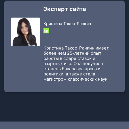
Эксперт сайта
Кристина Такор-Ранкин
Кристина Такор-Ранкин имеет
более чем 25-летний опыт
работы в сфере ставок и
азартных игр. Она получила
степень бакалавра права и
политики, а также стала
магистром классических наук.